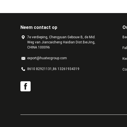
Neem contact op
O
7e verdieping, Chengyuan Gebouw B, de Mid.
Bed
Weg van Jiancaicheng Haidian Dist.BeiJing,
CHINA 100096
Fa
export@huatecgroup.com
Kw
8610 82921131,86 13261934319
Co