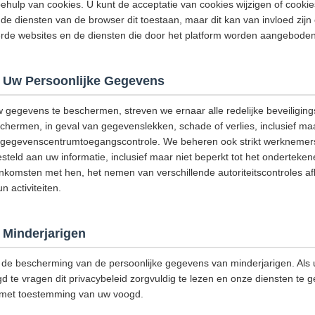
hulp van cookies. U kunt de acceptatie van cookies wijzigen of cooki
de diensten van de browser dit toestaan, maar dit kan van invloed zijn
eerde websites en de diensten die door het platform worden aangeboden
 Uw Persoonlijke Gegevens
w gegevens te beschermen, streven we ernaar alle redelijke beveiligi
ermen, in geval van gegevenslekken, schade of verlies, inclusief maar
g, gegevenscentrumtoegangscontrole. We beheren ook strikt werknemers
steld aan uw informatie, inclusief maar niet beperkt tot het onderteke
omsten met hen, het nemen van verschillende autoriteitscontroles afh
 activiteiten.
Minderjarigen
de bescherming van de persoonlijke gegevens van minderjarigen. Als u
d te vragen dit privacybeleid zorgvuldig te lezen en onze diensten te g
 met toestemming van uw voogd.