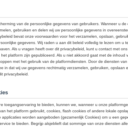
cherming van de persoonlijke gegevens van gebruikers. Wanneer u de 
amelen, gebruiken en delen wij uw persoonlijke gegevens in overeenst
acybeleid bevat onze voorwaarden voor het verzamelen, opslaan, gebrui
onlijke gegevens. Wij raden u aan dit beleid volledig te lezen om u t
aven. Als u vragen heeft over dit privacybeleid, kunt u contact met o
het platform zijn gepubliceerd. Als u niet akkoord gaat met de inhoud v
stoppen met het gebruik van de platformdiensten. Door de diensten van h
e in dat wij uw gegevens rechtmatig verzamelen, gebruiken, opslaan e
t privacybeleid.
ies
e toegangservaring te bieden, kunnen we, wanneer u onze platformge
van het platform gebruikt, cookies, flash cookies of andere lokale opsl
e applicaties worden aangeboden (gezamenlijk Cookies) om u een gep
ervice te bieden. Begrijp alsjeblieft dat sommige van onze diensten a