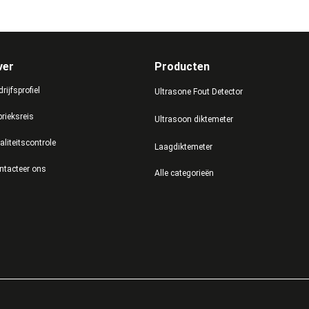
ver
Producten
rijfsprofiel
Ultrasone Fout Detector
brieksreis
Ultrasoon diktemeter
aliteitscontrole
Laagdiktemeter
ntacteer ons
Alle categorieën