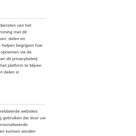
diensten van het
emming met dit
ken, delen en
e helpen begrijpen hoe
ns opnemen via de
an dit privacybeleid,
et platform te blijven
n delen in
relateerde websites
ag gebruiken die door uw
ersonaliseerde
lleen kunnen worden