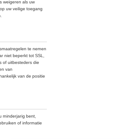
es weigeren als uw
 op uw veilige toegang
.
ngsmaatregelen te nemen
 niet beperkt tot SSL,
 of uitbesteders die
nen van
ankelijk van de positie
 minderjarig bent,
ebruiken of informatie