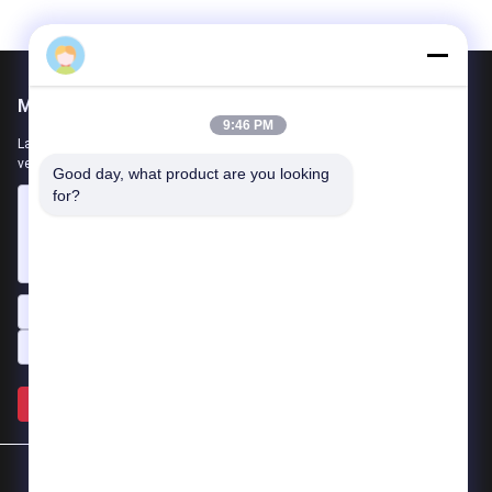
Mail ons
9:46 PM
Laat ons uw vereiste weten. We zullen de beste producten met u
verbinden.
Good day, what product are you looking 
for?
Verzend >>