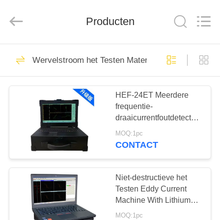
2026
HUATEC
GROUP
CORPORATION.
Producten
All
Rights
Reserved.
HUIS
64
Wervelstroom het Testen Materiaal
Ultrasone Fout
PRODUCTEN
Detector
HEF-24ET Meerdere
frequentie-
ONGEVEER
draaicurrentfoutdetector
ONS
voor ketelbuizen en
MOQ:1pc
warmtewisselaars
CONTACT
64
FABRIEKSREIS
Ultrasoon
Niet-destructieve het
KWALITEITSCONTROLE
Testen Eddy Current
diktemeter
Machine With Lithium
Batterij
MOQ:1pc