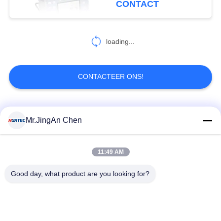
CONTACT
38
Wervelstroom het
loading...
Testen Materiaal
CONTACTEER ONS!
populaire categorieën
Alle
Mr.JingAn Chen
19
Penetrantonderzoek
Ultrasone Fout
11:49 AM
Ultrasoon diktemeter
Detector
Good day, what product are you looking for?
Draagbare
Laagdiktemeter
hardheidsmeter