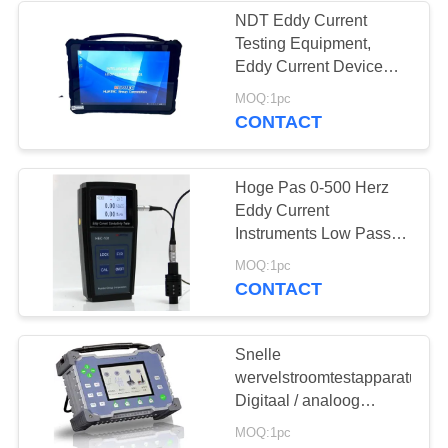
NDT Eddy Current
Testing Equipment,
22
Eddy Current Device
Compact
MOQ:1pc
Holiday Detector
CONTACT
Hoge Pas 0-500 Herz
Eddy Current
Instruments Low Pass
10-10000 Digitale 1-100
71
MOQ:1pc
ASTM Normen van Herz
CONTACT
Magnetisch
onderzoek
Snelle
wervelstroomtestapparatuur
Digitaal / analoog
elektronisch
MOQ:1pc
balansverschil