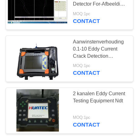
Detector For-Afbeelding
van het Buisblad
MOQ:1pc
CONTACT
133
X-Ray Fout Detector
Aanwinstenverhouding
0.1-10 Eddy Current
Crack Detection
Equipment
MOQ:1pc
Autoimpedantieweergavemo
CONTACT
35
2 kanalen Eddy Current
X-Ray pijpleiding
Testing Equipment Ndt
Crawlers
MOQ:1pc
CONTACT