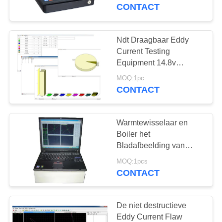
CONTACTEER
CONTACT
ONS
Ndt Draagbaar Eddy
108
VERZOEK
Current Testing
OM EEN
Equipment 14.8v
Laagdiktemeter
bouwde Lithiumbatterij
CITAAT
MOQ:1pc
in
CONTACT
SITEMAP
Warmtewisselaar en
Boiler het
PRIVACY
Bladafbeelding van
60
Buiseddy current
POLICY
MOQ:1pcs
Draagbare
detector with tube
CONTACT
hardheidsmeter
De niet destructieve
Eddy Current Flaw