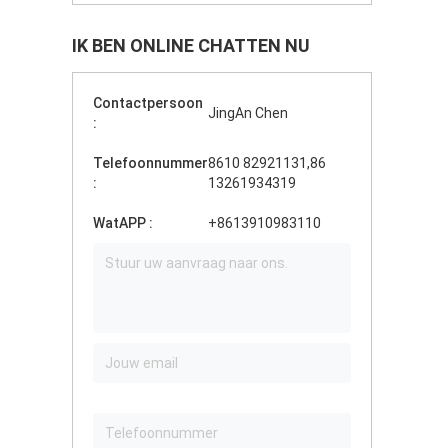
IK BEN ONLINE CHATTEN NU
Contactpersoon
JingAn Chen
:
Telefoonnummer
8610 82921131,86
:
13261934319
WatAPP :
+8613910983110