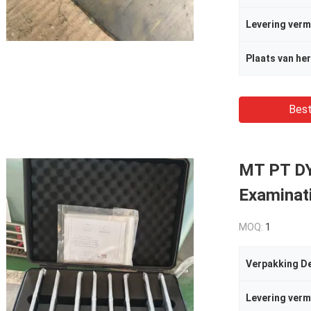
Levering ver
Plaats van he
Best
MT PT DY
Examinati
MOQ:
1
Verpakking De
Levering ver