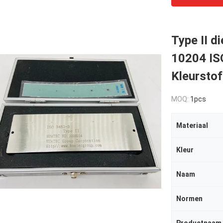
Type II d
10204 IS
Kleurstof
MOQ:
1pcs
Materiaal
Kleur
Naam
Normen