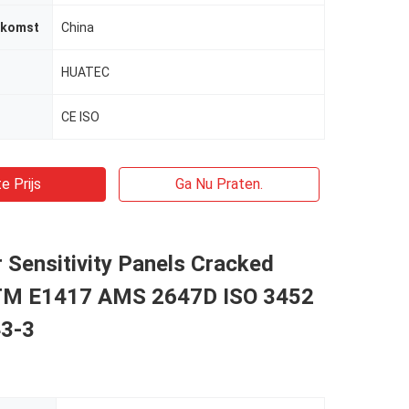
rkomst
China
HUATEC
CE ISO
e Prijs
Ga Nu Praten.
 Sensitivity Panels Cracked
TM E1417 AMS 2647D ISO 3452
43-3