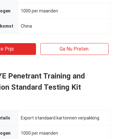
mogen
1000 per maanden
rkomst
China
e Prijs
Ga Nu Praten.
E Penetrant Training and
on Standard Testing Kit
tails
Export standaard kartonnen verpakking
mogen
1000 per maanden