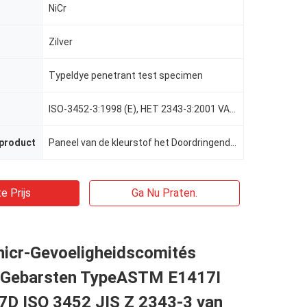
NiCr
Zilver
TypeⅠdye penetrant test specimen
ISO-3452-3:1998 (E), HET 2343-3:2001 VAN JIS Z
 product
Paneel van de kleurstof het Doordringende Inspectie
e Prijs
Ga Nu Praten.
nicr-Gevoeligheidscomités
 Gebarsten TypeASTM E1417Ⅰ
D ISO 3452 JIS Z 2343-3 van