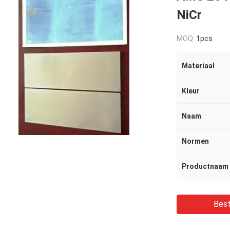
NiCr
MOQ:
1pcs
Materiaal
Kleur
Naam
Normen
Productnaam
Best