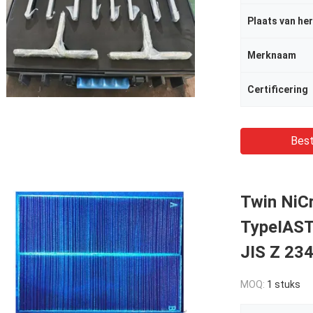
Plaats van he
Merknaam
Certificering
Best
Twin NiCr
TypeIAS
JIS Z 23
MOQ:
1 stuks