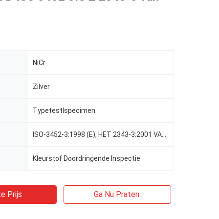
NiCr
Zilver
TypetestⅠspecimen
ISO-3452-3:1998 (E), HET 2343-3:2001 VAN JIS Z
Kleurstof Doordringende Inspectie
e Prijs
Ga Nu Praten.