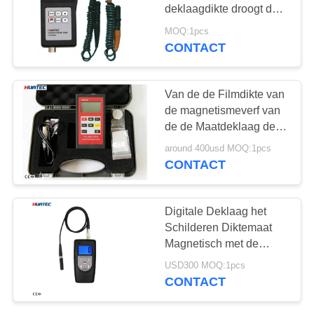
deklaagdikte droogt de
Meter van de Filmdikte
MOQ:1pcs
CONTACT
132
X-Ray Fout Detector
Van de de Filmdikte van
de magnetismeverf van
de de Maatdeklaag de
Diktemaat TG8831FN
around 400usd MOQ:1pcs
CONTACT
35
Digitale Deklaag het
X-Ray pijpleiding
Schilderen Diktemaat
Magnetisch met de
Crawlers
Meter van de de
USD300 MOQ:1pcs
Filmdikte van het
CONTACT
Gegevensgeheugen