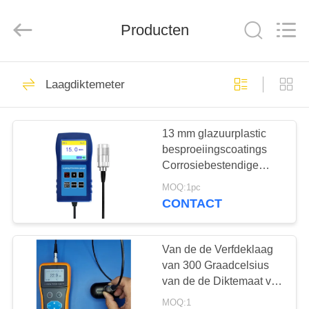
2026
HUATEC
GROUP
CORPORATION.
Producten
All
Rights
Reserved.
HUIS
64
Laagdiktemeter
Ultrasone Fout
PRODUCTEN
Detector
13 mm glazuurplastic
besproeiingscoatings
ONGEVEER
Corrosiebestendige
ONS
brandwerende coating
MOQ:1pc
dikte TG-6008
CONTACT
64
FABRIEKSREIS
Ultrasoon
Van de de Verfdeklaag
KWALITEITSCONTROLE
van 300 Graadcelsius
diktemeter
van de de Diktemaat van
de de Nevellaag de
MOQ:1