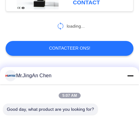
CONTACT
38
Wervelstroom het
loading...
Testen Materiaal
CONTACTEER ONS!
populaire categorieën
Alle
Mr.JingAn Chen
19
Penetrantonderzoek
Ultrasone Fout
5:07 AM
Ultrasoon diktemeter
Detector
Good day, what product are you looking for?
Draagbare
Laagdiktemeter
hardheidsmeter