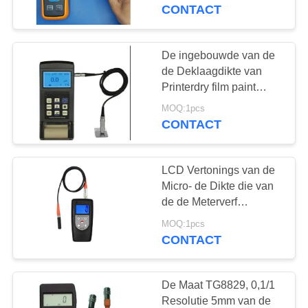
CONTACTEER
Verflaag Op hoge
CONTACT
temperatuur
ONS
De ingebouwde van de
108
VERZOEK
de Deklaagdikte van
OM EEN
Printerdry film paint
Laagdiktemeter
Elcometer Maat Tg110
CITAAT
MOQ:1pcs
CONTACT
SITEMAP
LCD Vertonings van de
Micro- de Dikte die van
PRIVACY
de de Meterverf
60
Deklaagdikte Maat voor
POLICY
MOQ:1pcs
Draagbare
Gebogen en Uiterst
CONTACT
kleine Voorwerpen
hardheidsmeter
meten
De Maat TG8829, 0,1/1
Resolutie 5mm van de