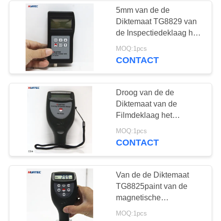
5mm van de de
Diktemaat TG8829 van
22
de Inspectiedeklaag het
Pand van de de
MOQ:1pcs
Holiday Detector
Deklaagdikte
CONTACT
Droog van de de
Diktemaat van de
Filmdeklaag het
Meetinstrument van de
70
MOQ:1pcs
de Verfdikte van
CONTACT
Magnetisch
Elecronic TG8828
onderzoek
Van de de Diktemaat
TG8825paint van de
magnetische
Inductie1250um
MOQ:1pcs
Deklaag de Maatmeter