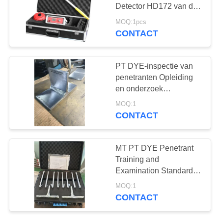
Detector HD172 van de
Aardgaspijpleiding
MOQ:1pcs
CONTACT
132
X-Ray Fout Detector
PT DYE-inspectie van
penetranten Opleiding
en onderzoek
Standaardproefproefblok
MOQ:1
CONTACT
35
MT PT DYE Penetrant
X-Ray pijpleiding
Training and
Examination Standard
Crawlers
Testing Kit
MOQ:1
CONTACT