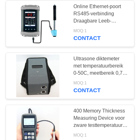
Online Ethernet-poort
RS485-verbinding
22
Draagbare Leeb-
hardheidstester voor
MOQ:1
Holiday Detector
echttijdhardheidstesten
CONTACT
Ultrasone diktemeter
met temperatuurbereik
0-50C, meetbereik 0,75
mm tot 300 mm en
70
MOQ:1
testdiepte 120 mm
CONTACT
Magnetisch
onderzoek
400 Memory Thickness
Measuring Device voor
zware testtemperatuur
tot 800 graden C
MOQ:1