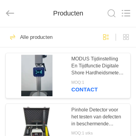
2026
HUATEC
GROUP
CORPORATION.
Producten
All
Rights
Reserved.
HUIS
64
Alle producten
Ultrasone Fout
PRODUCTEN
Detector
MODUS Tijdinstelling
En Tijdfunctie Digitale
ONGEVEER
Shore Hardheidsmeter
ONS
Durometer
MOQ:1
CONTACT
64
FABRIEKSREIS
Ultrasoon
Pinhole Detector voor
KWALITEITSCONTROLE
het testen van defecten
diktemeter
in beschermende
coatings van olie- en
MOQ:1 stks