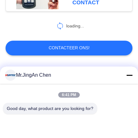
CONTACT
38
Wervelstroom het
loading...
Testen Materiaal
CONTACTEER ONS!
populaire categorieën
Alle
Mr.JingAn Chen
19
Penetrantonderzoek
Ultrasone Fout
6:41 PM
Ultrasoon diktemeter
Detector
Good day, what product are you looking for?
Draagbare
Laagdiktemeter
hardheidsmeter