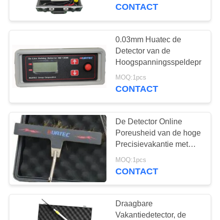
CONTACTEER
gaspijpleidingen,
CONTACT
kabels, emaille, metalen
ONS
tanks
0.03mm Huatec de
108
VERZOEK
Detector van de
OM EEN
Hoogspanningsspeldeprik
Laagdiktemeter
CITAAT
MOQ:1pcs
CONTACT
SITEMAP
De Detector Online
Poreusheid van de hoge
PRIVACY
Precisievakantie met
60
Digitale Vertoning hd-
POLICY
MOQ:1pcs
Draagbare
120
CONTACT
hardheidsmeter
Draagbare
Vakantiedetector, de