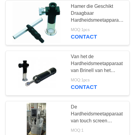
Hamer die Geschikt
Draagbaar
22
Hardheidsmeetapparaat
Brinell met
MOQ:1pcs
Holiday Detector
Hardheidsbar raken
CONTACT
Van het de
Hardheidsmeetapparaat
van Brinell van het
Astme10 Ijzerhoudende
70
MOQ:1pcs
Metaal Draagbare het
CONTACT
Magnetisch
Testen van Brinell
Machine hbx-0,5
onderzoek
De
Hardheidsmeetapparaat
van touch screen
Draagbaar Brinell
MOQ:1