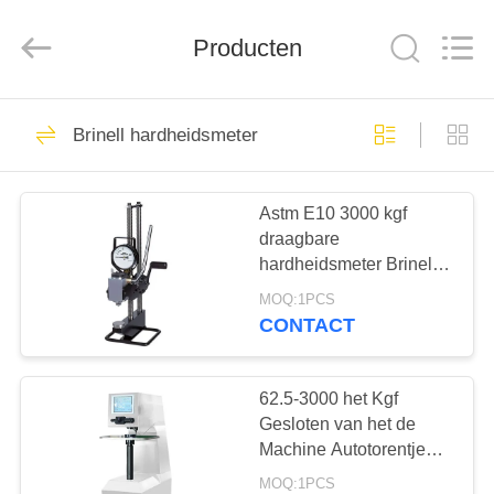
2026
HUATEC
GROUP
CORPORATION.
Producten
All
Rights
Reserved.
HUIS
64
Brinell hardheidsmeter
Ultrasone Fout
PRODUCTEN
Detector
Astm E10 3000 kgf
draagbare
ONGEVEER
hardheidsmeter Brinell
ONS
hydraulisch
MOQ:1PCS
CONTACT
64
FABRIEKSREIS
Ultrasoon
62.5-3000 het Kgf
KWALITEITSCONTROLE
Gesloten van het de
diktemeter
Machine Autotorentje
van Lijnbrinell Testende
MOQ:1PCS