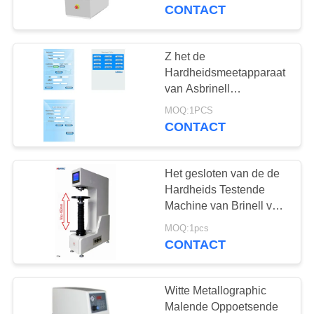
CONTACTEER
Type van het Touche
CONTACT
screenbank
ONS
Z het de
108
VERZOEK
Hardheidsmeetapparaat
OM EEN
van Asbrinell
Laagdiktemeter
concentreert
CITAAT
MOQ:1PCS
automatisch de Gesloten
CONTACT
Doelstelling van de Lijn
Digitale Codeur
SITEMAP
Het gesloten van de de
Hardheids Testende
PRIVACY
Machine van Brinell van
60
het Lijn Autotorentje
POLICY
MOQ:1pcs
Draagbare
Type van het Touche
CONTACT
screenbank
hardheidsmeter
Witte Metallographic
Malende Oppoetsende