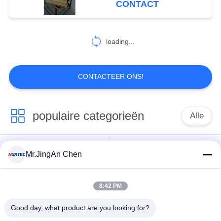
CONTACT
38
Wervelstroom het
loading...
Testen Materiaal
CONTACTEER ONS!
populaire categorieën
Alle
19
Penetrantonderzoek
Ultrasone Fout
Mr.JingAn Chen
Ultrasoon diktemeter
Detector
8:42 PM
Draagbare
Laagdiktemeter
hardheidsmeter
Good day, what product are you looking for?