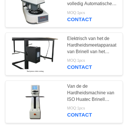
volledig Automatische
Machine -1000 van HAP
MOQ:1pcs
CONTACT
132
X-Ray Fout Detector
Elektrisch van het de
Hardheidsmeetapparaat
van Brinell van het
Ladingstouche screen
MOQ:1pcs
Draagbaar de
CONTACT
Controlesysteem Met
gesloten circuit
35
Van de de
X-Ray pijpleiding
Hardheidsmachine van
ISO Huatec Brinell
Crawlers
Controle van de de
MOQ:1pcs
Lijndruk de
CONTACT
Automatische Gesloten