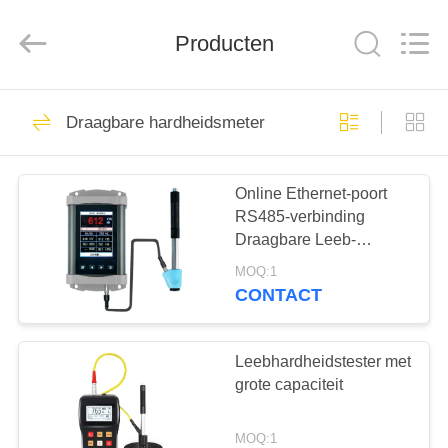
2026
HUATEC
GROUP
CORPORATION.
Producten
All
Rights
Reserved.
HUIS
64
Draagbare hardheidsmeter
Ultrasone Fout
PRODUCTEN
Detector
Online Ethernet-poort
RS485-verbinding
ONGEVEER
Draagbare Leeb-
ONS
hardheidstester voor
MOQ:1
echttijdhardheidstesten
CONTACT
64
FABRIEKSREIS
Ultrasoon
Leebhardheidstester met
KWALITEITSCONTROLE
grote capaciteit
diktemeter
MOQ:1