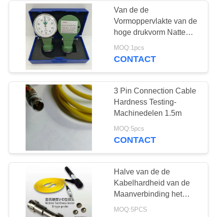
Van de de
Vormoppervlakte van de
22
hoge drukvorm Natte
van het de
MOQ:1pcs
Holiday Detector
Hardheidsmeetapparaat
CONTACT
de Druklading 180g
3 Pin Connection Cable
Hardness Testing-
Machinedelen 1.5m
70
MOQ:5pcs
CONTACT
Magnetisch
onderzoek
Halve van de de
Kabelhardheid van de
Maanverbinding het
Meetapparaatdelen voor
MOQ:5PCS
Leeb-Effectapparaat