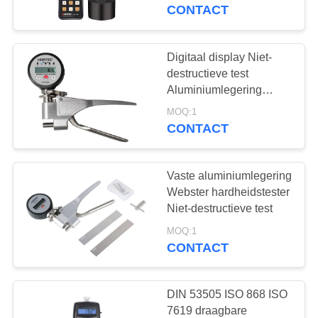
CONTACTEER
CONTACT
ONS
Digitaal display Niet-
108
VERZOEK
destructieve test
OM EEN
Aluminiumlegering
Laagdiktemeter
Webster hardheidstester
CITAAT
MOQ:1
CONTACT
SITEMAP
Vaste aluminiumlegering
Webster hardheidstester
PRIVACY
Niet-destructieve test
60
POLICY
MOQ:1
Draagbare
CONTACT
hardheidsmeter
DIN 53505 ISO 868 ISO
7619 draagbare