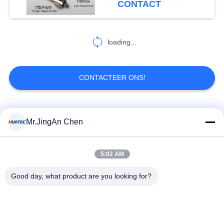
CONTACT
38
Wervelstroom het
loading...
Testen Materiaal
CONTACTEER ONS!
populaire categorieën
Alle
Mr.JingAn Chen
19
Penetrantonderzoek
Ultrasone Fout
5:02 AM
Ultrasoon diktemeter
Detector
Good day, what product are you looking for?
Draagbare
Laagdiktemeter
hardheidsmeter