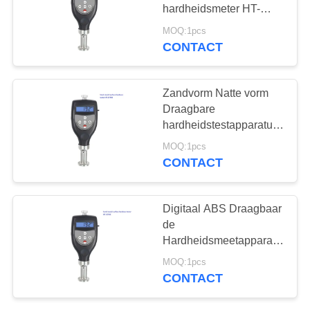
hardheidsmeter HT-
6710A
MOQ:1pcs
CONTACT
132
X-Ray Fout Detector
Zandvorm Natte vorm
Draagbare
hardheidstestapparatuur
HT-6710B Digital
MOQ:1pcs
CONTACT
35
Digitaal ABS Draagbaar
X-Ray pijpleiding
de
Hardheidsmeetapparaat
Crawlers
ht-6710C van USB
MOQ:1pcs
CONTACT