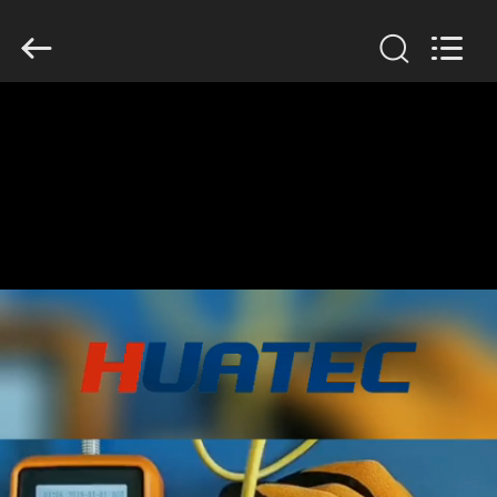
2026
HUATEC
GROUP
CORPORATION.
All
Rights
Reserved.
HUIS
PRODUCTEN
ONGEVEER
ONS
FABRIEKSREIS
KWALITEITSCONTROLE