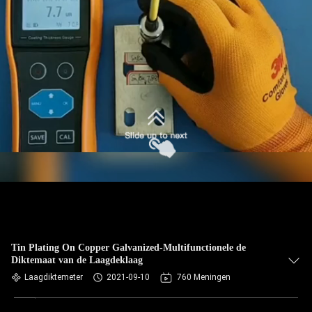
CONTACTEER
ONS
VERZOEK
OM EEN
CITAAT
SITEMAP
PRIVACY
POLICY
Tin Plating On Copper Galvanized-Multifunctionele de
Diktemaat van de Laagdeklaag
Laagdiktemeter
2021-09-10
760 Meningen