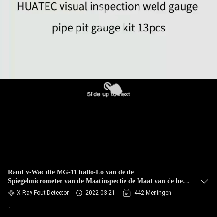
CONTACTEER
ONS
VERZOEK
OM EEN
CITAAT
SITEMAP
PRIVACY
POLICY
Rand v-Wac die MG-11 hallo-Lo van de de
Spiegelmicrometer van de Maatinspectie de Maat van de het
Lassennaad van Aws bijten
X-Ray Fout Detector
2022-03-21
442 Meningen