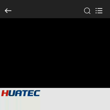
2026
HUATEC
GROUP
CORPORATION.
All
Rights
Reserved.
HUIS
PRODUCTEN
ONGEVEER
ONS
FABRIEKSREIS
KWALITEITSCONTROLE