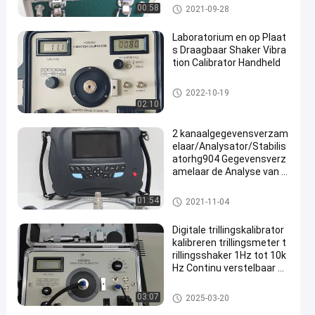
Trillingen meter
00:58
2021-09-28
Laboratorium en op Plaat
s Draagbaar Shaker Vibra
tion Calibrator Handheld
Trillingen meter
2022-10-19
02:10
2 kanaalgegevensverzam
elaar/Analysator/Stabilis
atorhg904 Gegevensverz
amelaar de Analyse van d
e Overdrachtfunctie
Trillingen meter
01:54
2021-11-04
Digitale trillingskalibrator
kalibreren trillingsmeter t
rillingsshaker 1Hz tot 10k
Hz Continu verstelbaar H
G-5020i
Trillingen meter
03:07
2025-03-20