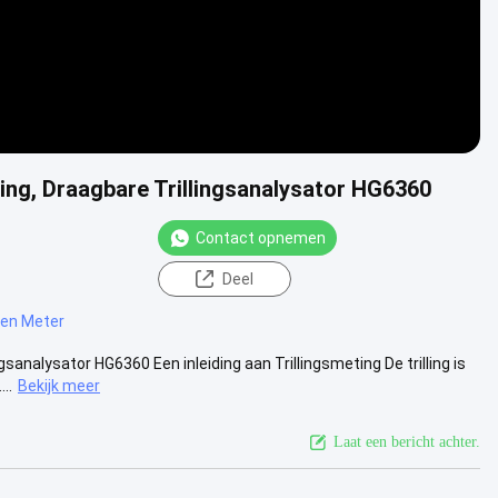
ling, Draagbare Trillingsanalysator HG6360
Contact opnemen
Deel
ngen Meter
gsanalysator HG6360 Een inleiding aan Trillingsmeting De trilling is
..
Bekijk meer
Laat een bericht achter.