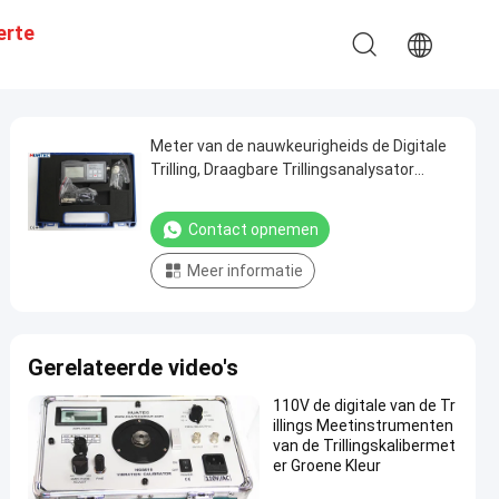
erte
Meter van de nauwkeurigheids de Digitale
Trilling, Draagbare Trillingsanalysator
HG6360
Contact opnemen
Meer informatie
Gerelateerde video's
110V de digitale van de Tr
illings Meetinstrumenten
van de Trillingskalibermet
er Groene Kleur