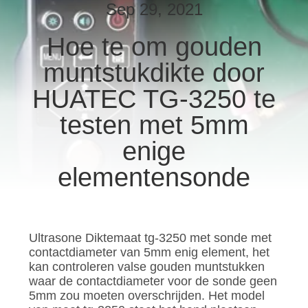
CONTACTEER
Sep 29, 2021
ONS
Hoe te om gouden
muntstukdikte door
VERZOEK
OM EEN
HUATEC TG-3250 te
CITAAT
testen met 5mm
enige
SITEMAP
elementensonde
PRIVACY
POLICY
Ultrasone Diktemaat tg-3250 met sonde met
contactdiameter van 5mm enig element, het
kan controleren valse gouden muntstukken
waar de contactdiameter voor de sonde geen
5mm zou moeten overschrijden. Het model