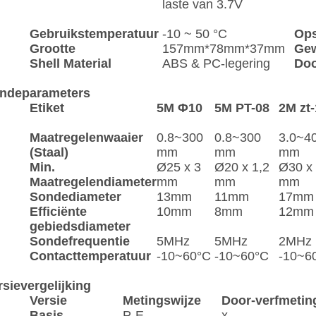
laste van 3.7V
Gebruikstemperatuur
-10 ~ 50 °C
Ops
Grootte
157mm*78mm*37mm
Gew
Shell Material
ABS & PC-legering
Doo
ndeparameters
Etiket
5M Φ10
5M PT-08
2M zt
Maatregelenwaaier
0.8~300
0.8~300
3.0~4
(Staal)
mm
mm
mm
Min.
Ø25 x 3
Ø20 x 1,2
Ø30 x
Maatregelendiameter
mm
mm
mm
Sondediameter
13mm
11mm
17mm
Efficiënte
10mm
8mm
12mm
gebiedsdiameter
Sondefrequentie
5MHz
5MHz
2MHz
Contacttemperatuur
-10~60°C
-10~60°C
-10~6
rsievergelijking
Versie
Metingswijze
Door-verfmetin
Basis
P-E
x