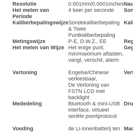
Resolutie
0.001mm/0.0001inches
Nau
Het meten van
4 keer per seconde
Son
Periode
Kaliberbepalingswijze
Sondekaliberbepaling
Kal
& Twee
Puntkaliberbepaling
Metingswijze
P-E, D.W.Z., EE
Reg
Het meten van Wijze
Het enige punt,
Geg
min/maximum aftasten,
vangt, verschil, alarm
Vertoning
Engelse/Chinese
Ver
verkiesbaar,
De Vertoning van
FSTN LCD met
backlight
Mededeling
Bluetooth & mini-USB
Dru
interface, virtueel
seriële poortprotocol
Voeding
de Li-Ionenbatterij ten
Mac