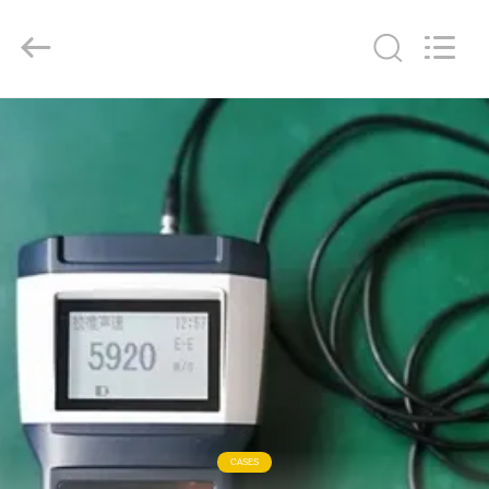
2026
HUATEC
GROUP
CORPORATION.
All
Rights
Reserved.
HUIS
PRODUCTEN
ONGEVEER
ONS
FABRIEKSREIS
KWALITEITSCONTROLE
CASES