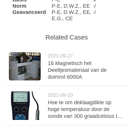
Norm
P-E, D.W.Z., EE
√
Geavanceerd
P-E, D.W.Z., EE,
√
E.G., CE
Related Cases
2021-09-27
16 Magnetisch het
Deeltjesmateriaal van de
duimrol 6000A
2021-09-10
Hoe te om deklaagdikte op
hoge temperatuur door de
sonde van 300 graadcelsius te
testen