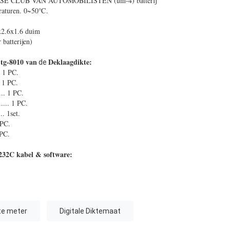
SE CLUB VAN AUTOMOBILISTEN (um-4) batterij
eraturen. 0~50℃.
2.6x1.6 duim
batterijen)
tg-8010 van
Deklaagdikte:
de
.. 1 PC.
. 1 PC.
... 1 PC.
.... 1 PC.
.. 1set.
1 PC.
 PC.
-232C kabel & software:
te meter
Digitale Diktemaat