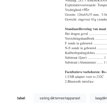
Voeding: 2x1.5 AMERIKAAN
Exploitatievoorwaarde: Temp
Vochtigheid
<95>
Grootte: 126x65x35 mm; 5.0x
Gewicht: ongeveer 81g (zonder 
Standaardlevering van
maat 
Het dragen geval .................
Verrichtingshandboek ...........
F sonde in gebouwd ..............
N-F-sonde in gebouwd ...........
Kaliberbepalingsfolies ............
Substraat (Ijzer) ................ 
Substraat (Aluminium) ...... 1
Facultatieve toebehoren: Rs
1.USB adapter voor rs-232C
2.Bluetooth interface
label:
oating diktemeetapparaat
laagdik