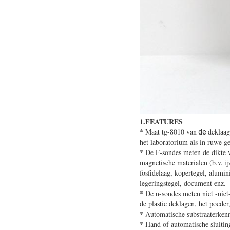
1.FEATURES
*
Maat tg-8010 van
deklaag
de
het laboratorium als in ruwe 
* De F-sondes meten de dikte v
magnetische materialen (b.v. ij
fosfidelaag, kopertegel, alumi
legeringstegel, document enz.
* De n-sondes meten niet -niet
de plastic deklagen, het poeder
* Automatische substraaterken
* Hand of automatische sluitin