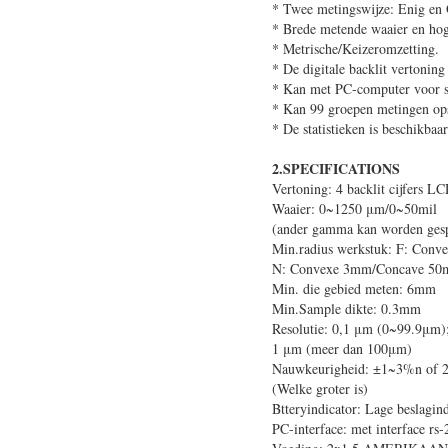
* Twee metingswijze: Enig en
* Brede metende waaier en hoge
* Metrische/Keizeromzetting.
* De digitale backlit vertoning
* Kan met PC-computer voor st
* Kan 99 groepen metingen op
* De statistieken is beschikbaar
2.SPECIFICATIONS
Vertoning: 4 backlit cijfers LC
Waaier: 0~1250 μm/0~50mil
(ander gamma kan worden gesp
Min.radius werkstuk: F: Con
N: Convexe 3mm/Concave 5
Min. die gebied meten: 6mm
Min.Sample dikte: 0.3mm
Resolutie: 0,1 μm (0~99.9μm)
1 μm (meer dan 100μm)
Nauwkeurigheid: ±1~3%n of 2
(Welke groter is)
Btteryindicator: Lage beslagind
PC-interface: met interface rs