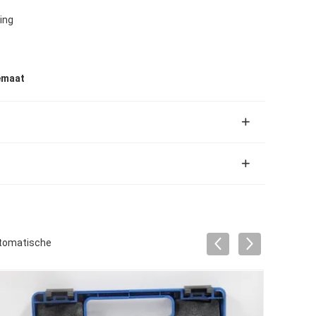
ing
emaat
utomatische