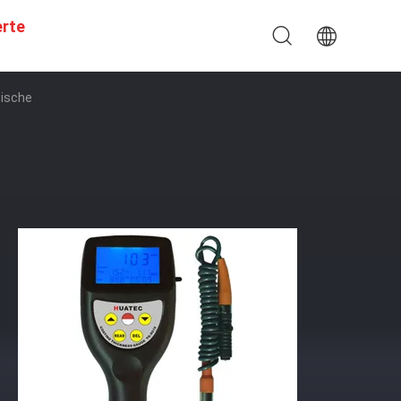
erte
tische