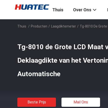
Thuis
Over Ons
Thuis
/
Producten
/
Laagdiktemeter
/
Tg-8010 De Grote
Tg-8010 de Grote LCD Maat v
Deklaagdikte van het Verton
Automatische
Beste Prijs
Mail Ons