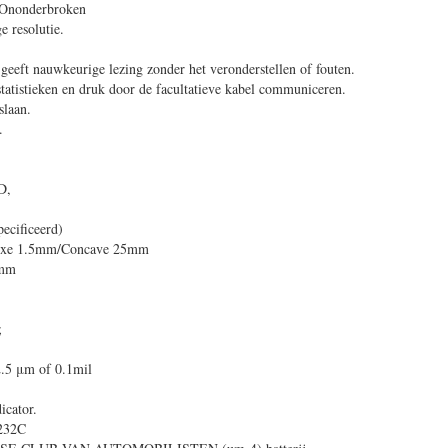
 Ononderbroken
 resolutie.
 geeft nauwkeurige lezing zonder het veronderstellen of fouten.
atistieken en druk door de facultatieve kabel communiceren.
slaan.
.
D,
ecificeerd)
vexe 1.5mm/Concave 25mm
0mm
;
.5 μm of 0.1mil
icator.
-232C