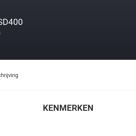
SD400
s
rijving
KENMERKEN