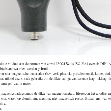
dikte
voldoet aan
normen van zowel ISO2178 als ISO 2361 evenals DIN, 
de
gebiedsvoorwaarden worden gebruikt.
an niet-magnetische materialen (b.v. verf, plastiek, porseleinemail, koper, zi
zer, nikkel enz.). vaak gebruikt om de dikte van galvaniserende laag, laklaag, d
niumtegel, wat te meten
-magneticcoatingsonnon de dikte van magneticmetals. Itisusedon het anodiseren, 
, enz. waren op aluminium, messing, niet-magnetisch roestvrij staal, enz. van t
ning.
g.