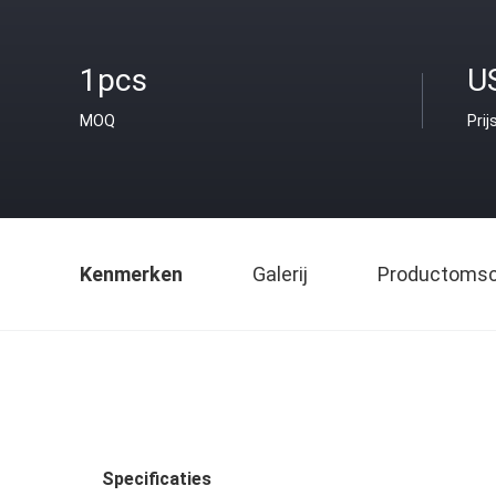
1pcs
U
MOQ
Prij
Kenmerken
Galerij
Productomsch
Specificaties