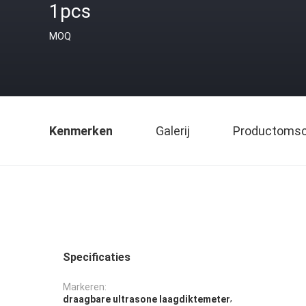
1pcs
MOQ
Kenmerken
Galerij
Productomsch
Specificaties
Markeren:
,
draagbare ultrasone laagdiktemeter