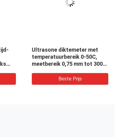
VID
ijd-
Ultrasone diktemeter met
0.75
temperatuurbereik 0-50C,
dikt
eks
meetbereik 0,75 mm tot 300
G5000
mm en testdiepte 120 mm
Beste Prijs