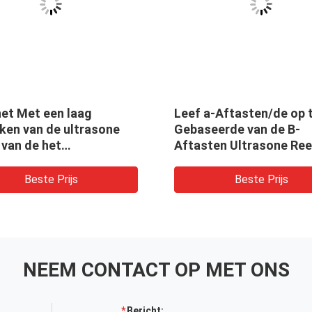
het Met een laag
Leef a-Aftasten/de op t
ken van de ultrasone
Gebaseerde van de B-
 van de het
Aftasten Ultrasone Re
pparaat ultrasone dikte
Ultrasoon Diktemaat T
e metaaldikte
Beste Prijs
Beste Prijs
NEEM CONTACT OP MET ONS
Bericht: