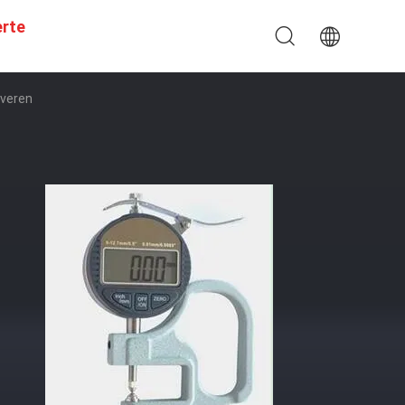
erte
everen