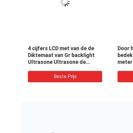
e
4 cijfers LCD met van de de
Door 
Diktemaat van Gr backlight
bedek
an de
Ultrasone Ultrasone de
meter
plaat
Dikteindicator
meeta
van d
Beste Prijs