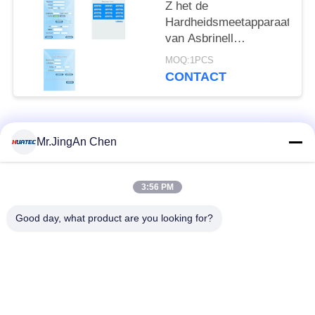
Z het de
Hardheidsmeetapparaat
van Asbrinell
concentreert
MOQ:1PCS
automatisch de
CONTACT
Gesloten Doelstelling
van de Lijn Digitale
Codeur
populaire categorieën
Alle
Mr.JingAn Chen
Ultrasone Fout
3:56 PM
Ultrasoon diktemeter
Detector
Good day, what product are you looking for?
Draagbare
Laagdiktemeter
hardheidsmeter
X-Ray pijpleiding
X-Ray Fout Detector