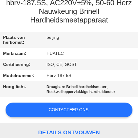
CONTACTEER
hbrv-187.5S, AC220V±5%, 50-60 Herz
ONS
Nauwkeurig Brinell
Hardheidsmeetapparaat
VERZOEK
Plaats van
beijing
OM EEN
herkomst:
CITAAT
Merknaam:
HUATEC
Certificering:
ISO, CE, GOST
SITEMAP
Modelnummer:
Hbrv-187.5S
Hoog licht:
,
Draagbare Brinell hardheidsmeter
PRIVACY
Rockwell oppervlakkige hardheidtester
POLICY
CONTACTEER ONS!
DETAILS ONTVOUWEN