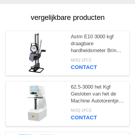
vergelijkbare producten
Astm E10 3000 kgf
draagbare
hardheidsmeter Brinell
hydraulisch
MOQ:1PCS
CONTACT
62.5-3000 het Kgf
Gesloten van het de
Machine Autotorentje
van Lijnbrinell Testende
MOQ:1PCS
Type van het Touche
CONTACT
screenbank