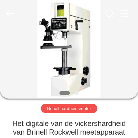
2026
HUATEC
GROUP
CORPORATION.
All
Rights
Reserved.
HUIS
PRODUCTEN
ONGEVEER
ONS
FABRIEKSREIS
Brinell hardheidsmeter
KWALITEITSCONTROLE
Het digitale van de vickershardheid
van Brinell Rockwell meetapparaat