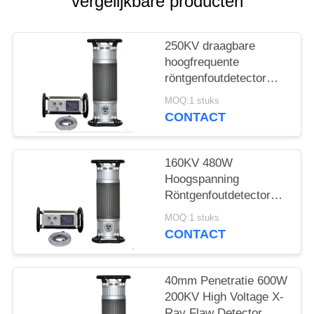
vergelijkbare producten
250KV draagbare
hoogfrequente
röntgenfoutdetector
met 50mm penetratie
MOQ:1 stuks
CONTACT
160KV 480W
Hoogspanning
Röntgenfoutdetector
met 22mm Penetratie
MOQ:1 stuks
CONTACT
40mm Penetratie 600W
200KV High Voltage X-
Ray Flaw Detector