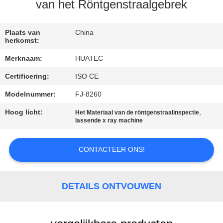
CONTACTEER
van het Röntgenstraalgebrek
ONS
Plaats van
China
herkomst:
VERZOEK
Merknaam:
HUATEC
OM EEN
Certificering:
ISO CE
CITAAT
Modelnummer:
FJ-8260
SITEMAP
Hoog licht:
,
Het Materiaal van de röntgenstraalinspectie
lassende x ray machine
PRIVACY
CONTACTEER ONS!
POLICY
DETAILS ONTVOUWEN