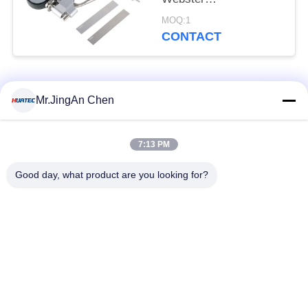
hardheidstester Niet-
MOQ:1
destructieve test
CONTACT
populaire categorieën
Alle
Mr.JingAn Chen
Ultrasone Fout
7:13 PM
Ultrasoon diktemeter
Detector
Good day, what product are you looking for?
Draagbare
Laagdiktemeter
hardheidsmeter
X-Ray pijpleiding
X-Ray Fout Detector
Crawlers