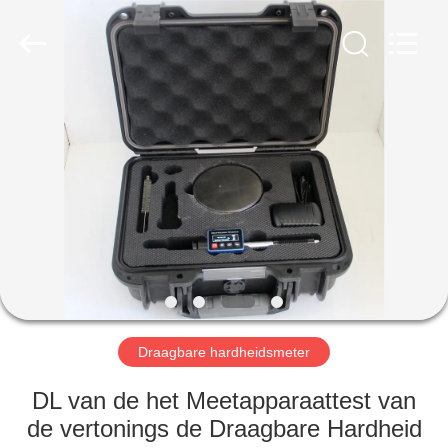
2026
HUATEC
GROUP
CORPORATION.
All
Rights
Reserved.
HUIS
PRODUCTEN
ONGEVEER
ONS
FABRIEKSREIS
Draagbare hardheidsmeter
KWALITEITSCONTROLE
DL van de het Meetapparaattest van
de vertonings de Draagbare Hardheid