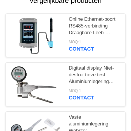
vergelijkbare producten
Online Ethernet-poort
RS485-verbinding
Draagbare Leeb-
hardheidstester voor
MOQ:1
echttijdhardheidstesten
CONTACT
Digitaal display Niet-
destructieve test
Aluminiumlegering
Webster
MOQ:1
hardheidstester
CONTACT
Vaste
aluminiumlegering
Webster