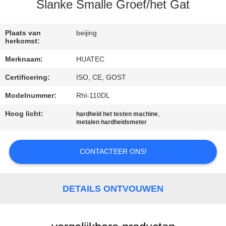
CONTACTEER
Slanke Smalle Groef/het Gat
ONS
Plaats van
beijing
herkomst:
VERZOEK
Merknaam:
HUATEC
OM EEN
Certificering:
ISO, CE, GOST
CITAAT
Modelnummer:
Rhl-110DL
SITEMAP
Hoog licht:
,
hardheid het testen machine
metalen hardheidsmeter
PRIVACY
CONTACTEER ONS!
POLICY
DETAILS ONTVOUWEN