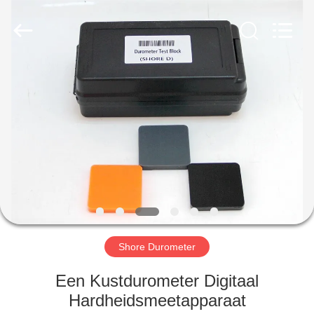
2026
HUATEC
GROUP
CORPORATION.
All
Rights
Reserved.
HUIS
PRODUCTEN
ONGEVEER
ONS
FABRIEKSREIS
Shore Durometer
KWALITEITSCONTROLE
Een Kustdurometer Digitaal
Hardheidsmeetapparaat