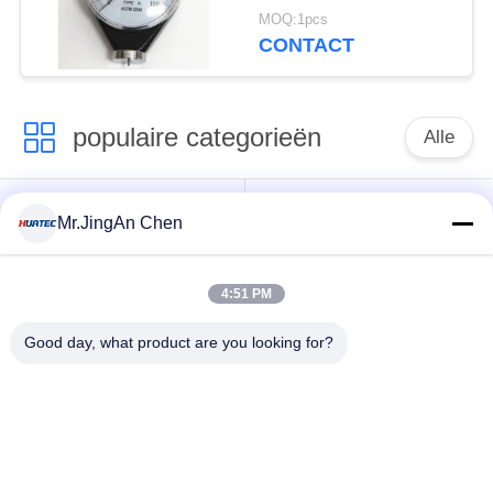
Hardheidsmeetapparaat
MOQ:1pcs
van 0 - 100 Ha de
CONTACT
Rubberkust A
populaire categorieën
Alle
Ultrasone Fout
Ultrasoon diktemeter
Mr.JingAn Chen
Detector
4:51 PM
Draagbare
Laagdiktemeter
hardheidsmeter
Good day, what product are you looking for?
X-Ray pijpleiding
X-Ray Fout Detector
Crawlers
Magnetisch