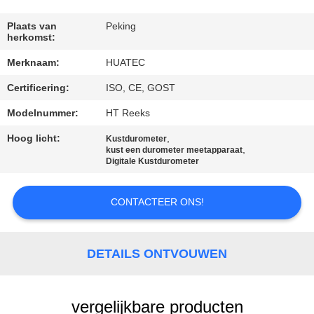
CONTACTEER
ONS
Plaats van
Peking
herkomst:
Merknaam:
HUATEC
VERZOEK
Certificering:
ISO, CE, GOST
OM EEN
CITAAT
Modelnummer:
HT Reeks
Hoog licht:
,
Kustdurometer
,
kust een durometer meetapparaat
SITEMAP
Digitale Kustdurometer
PRIVACY
CONTACTEER ONS!
POLICY
DETAILS ONTVOUWEN
vergelijkbare producten