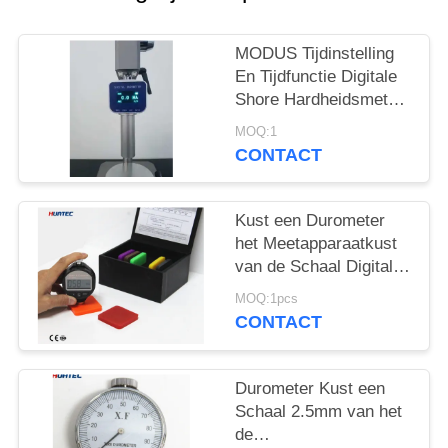
MODUS Tijdinstelling
En Tijdfunctie Digitale
Shore Hardheidsmeter
Durometer
MOQ:1
CONTACT
Kust een Durometer
het Meetapparaatkust
van de Schaal Digitale
Hardheid een
MOQ:1pcs
Durometer
CONTACT
Hardheidsmeetapparaat
ht-6600A
Durometer Kust een
Schaal 2.5mm van het
de