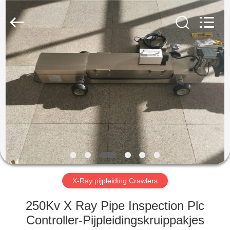
2026
HUATEC
GROUP
CORPORATION.
All
Rights
Reserved.
HUIS
PRODUCTEN
ONGEVEER
ONS
FABRIEKSREIS
X-Ray pijpleiding Crawlers
KWALITEITSCONTROLE
250Kv X Ray Pipe Inspection Plc
Controller-Pijpleidingskruippakjes