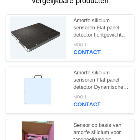
vergelijkbare producten
Amorfe silicium
sensoren Flat panel
detector lichtgewicht
geschikt voor detectie
MOQ:1
van hoge energie 15MV
CONTACT
Amorfe silicium
sensoren Flat panel
detector Dynamische
DR en niet-
MOQ:1
destructieve testen
CONTACT
Sensor op basis van
amorfe silicium voor
tandheelkundige