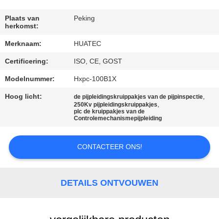
CONTACTEER
ONS
Plaats van
Peking
herkomst:
Merknaam:
HUATEC
VERZOEK
Certificering:
ISO, CE, GOST
OM EEN
CITAAT
Modelnummer:
Hxpc-100B1X
Hoog licht:
,
de pijpleidingskruippakjes van de pijpinspectie
,
250Kv pijpleidingskruippakjes
SITEMAP
plc de kruippakjes van de
Controlemechanismepijpleiding
PRIVACY
CONTACTEER ONS!
POLICY
DETAILS ONTVOUWEN