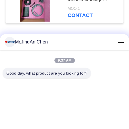
beeldvorming en
MOQ:1
industriële inspectie
CONTACT
populaire categorieën
Alle
Mr.JingAn Chen
Ultrasone Fout
9:37 AM
Ultrasoon diktemeter
Detector
Good day, what product are you looking for?
Draagbare
Laagdiktemeter
hardheidsmeter
X-Ray pijpleiding
X-Ray Fout Detector
Crawlers