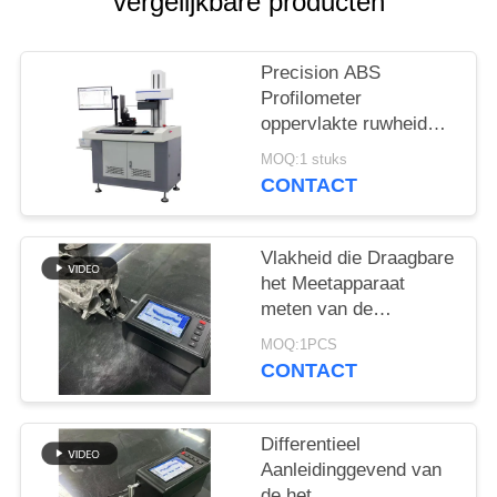
vergelijkbare producten
Precision ABS
Profilometer
oppervlakte ruwheid
Tester Aanpassing
MOQ:1 stuks
CONTACT
Vlakheid die Draagbare
het Meetapparaat
meten van de
Oppervlakteruwheid
MOQ:1PCS
CONTACT
Differentieel
Aanleidinggevend van
de het