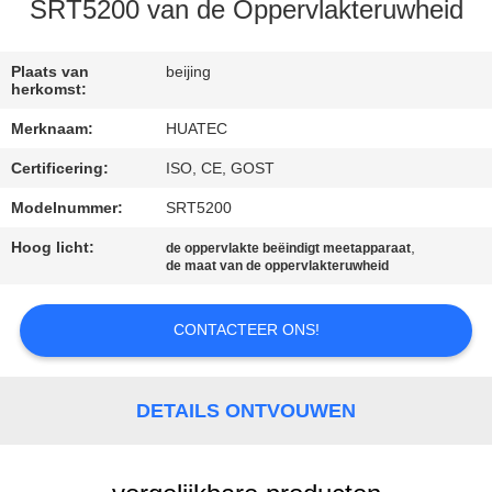
CONTACTEER
SRT5200 van de Oppervlakteruwheid
ONS
Plaats van
beijing
herkomst:
VERZOEK
Merknaam:
HUATEC
OM EEN
Certificering:
ISO, CE, GOST
CITAAT
Modelnummer:
SRT5200
SITEMAP
Hoog licht:
,
de oppervlakte beëindigt meetapparaat
de maat van de oppervlakteruwheid
PRIVACY
CONTACTEER ONS!
POLICY
DETAILS ONTVOUWEN