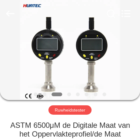
2026
HUATEC
GROUP
CORPORATION.
All
Rights
Reserved.
HUIS
PRODUCTEN
ONGEVEER
ONS
FABRIEKSREIS
Ruwheidstester
KWALITEITSCONTROLE
ASTM 6500μM de Digitale Maat van
het Oppervlakteprofiel/de Maat