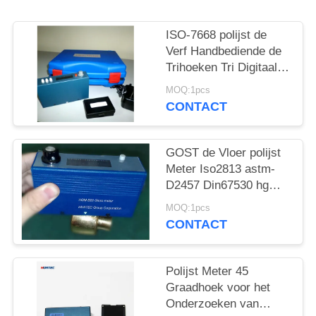
ISO-7668 polijst de
Verf Handbediende de
Trihoeken Tri Digitaal
van Meter 2000 Gu
MOQ:1pcs
CONTACT
GOST de Vloer polijst
Meter Iso2813 astm-
D2457 Din67530 hgm-
B20
MOQ:1pcs
CONTACT
Polijst Meter 45
Graadhoek voor het
Onderzoeken van