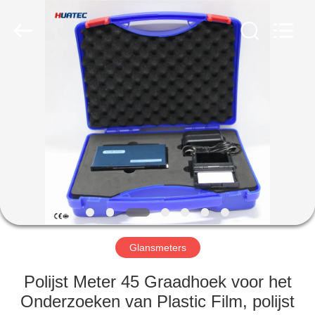
2026
HUATEC
GROUP
CORPORATION.
All
Rights
Reserved.
HUIS
PRODUCTEN
ONGEVEER
ONS
FABRIEKSREIS
Glansmeters
KWALITEITSCONTROLE
Polijst Meter 45 Graadhoek voor het
Onderzoeken van Plastic Film, polijst