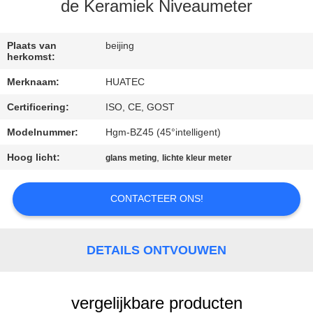
CONTACTEER
de Keramiek Niveaumeter
ONS
Plaats van
beijing
herkomst:
VERZOEK
Merknaam:
HUATEC
OM EEN
Certificering:
ISO, CE, GOST
CITAAT
Modelnummer:
Hgm-BZ45 (45°intelligent)
SITEMAP
Hoog licht:
,
glans meting
lichte kleur meter
CONTACTEER ONS!
PRIVACY
POLICY
DETAILS ONTVOUWEN
vergelijkbare producten