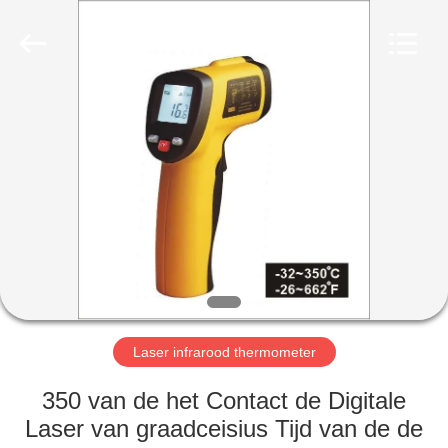
2026
HUATEC
GROUP
CORPORATION.
All
Rights
Reserved.
HUIS
PRODUCTEN
ONGEVEER
ONS
FABRIEKSREIS
Laser infrarood thermometer
KWALITEITSCONTROLE
350 van de het Contact de Digitale
Laser van graadceisius Tijd van de de