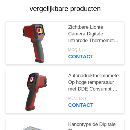
vergelijkbare producten
Zichtbare Lichte
Camera Digitale
Infrarode Thermometer
met 3,5 Duimtouch
MOQ:1pcs
screen
CONTACT
Autonadrukthermometer
Op hoge temperatuur
met DDE Consumptie
van de Algoritme de
MOQ:1pcs
Lage Macht
CONTACT
Kanontype de Digitale