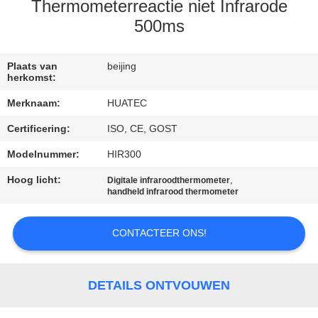
CONTACTEER
Thermometerreactie niet Infrarode
ONS
500ms
VERZOEK
Plaats van
beijing
herkomst:
OM EEN
Merknaam:
HUATEC
CITAAT
Certificering:
ISO, CE, GOST
Modelnummer:
HIR300
SITEMAP
Hoog licht:
,
Digitale infraroodthermometer
handheld infrarood thermometer
PRIVACY
POLICY
CONTACTEER ONS!
DETAILS ONTVOUWEN