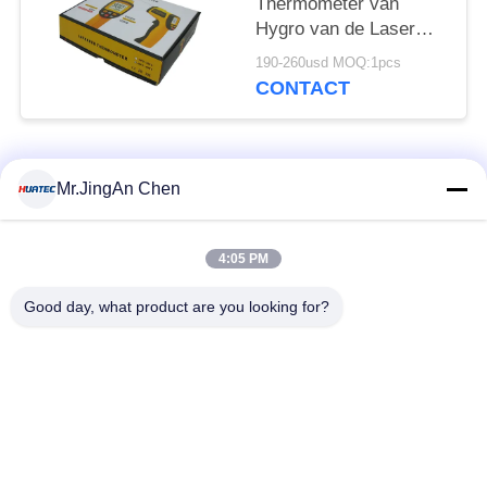
Thermometer van
Hygro van de Laser
Infrarode Thermometer
190-260usd MOQ:1pcs
CONTACT
populaire categorieën
Alle
Mr.JingAn Chen
Ultrasone Fout
4:05 PM
Ultrasoon diktemeter
Detector
Good day, what product are you looking for?
Draagbare
Laagdiktemeter
hardheidsmeter
X-Ray pijpleiding
X-Ray Fout Detector
Crawlers