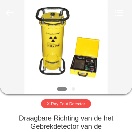
2026
HUATEC
GROUP
CORPORATION.
All
Rights
Reserved.
HUIS
PRODUCTEN
ONGEVEER
ONS
FABRIEKSREIS
X-Ray Fout Detector
KWALITEITSCONTROLE
Draagbare Richting van de het
Gebrekdetector van de