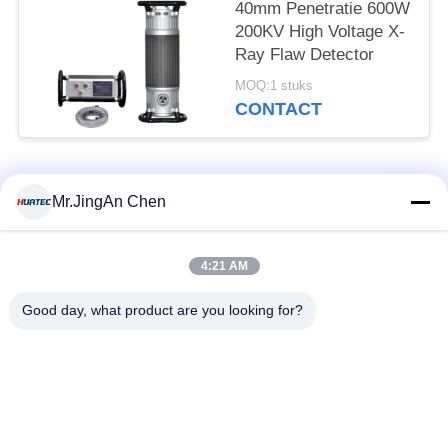
40mm Penetratie 600W
200KV High Voltage X-
Ray Flaw Detector
MOQ:1 stuks
CONTACT
populaire categorieën
Alle
Mr.JingAn Chen
Ultrasone Fout
4:21 AM
Ultrasoon diktemeter
Detector
Good day, what product are you looking for?
Draagbare
Laagdiktemeter
hardheidsmeter
X-Ray pijpleiding
X-Ray Fout Detector