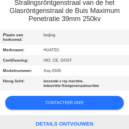
CONTACTEER
Stralingsröntgenstraal van de het
ONS
Glasröntgenstraal de Buis Maximum
Penetratie 39mm 250kv
VERZOEK
Plaats van
beijing
OM EEN
herkomst:
CITAAT
Merknaam:
HUATEC
Certificering:
ISO, CE, GOST
SITEMAP
Modelnummer:
Xxq-2505
Hoog licht:
,
lassende x ray machine
PRIVACY
Industriële Röntgenstraalmachine
POLICY
CONTACTEER ONS!
DETAILS ONTVOUWEN