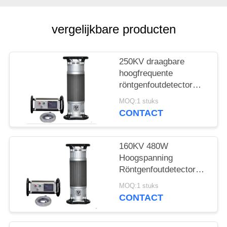
vergelijkbare producten
250KV draagbare
hoogfrequente
röntgenfoutdetector
met 50mm penetratie
MOQ:1 stuks
CONTACT
160KV 480W
Hoogspanning
Röntgenfoutdetector
met 22mm Penetratie
MOQ:1 stuks
CONTACT