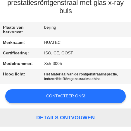
CONTACTEER
prestatiesröntgenstraal met glas x-ray
ONS
buis
VERZOEK
Plaats van
beijing
herkomst:
OM EEN
Merknaam:
HUATEC
CITAAT
Certificering:
ISO, CE, GOST
Modelnummer:
Xxh-3005
SITEMAP
Hoog licht:
,
Het Materiaal van de röntgenstraalinspectie
Industriële Röntgenstraalmachine
PRIVACY
POLICY
CONTACTEER ONS!
DETAILS ONTVOUWEN