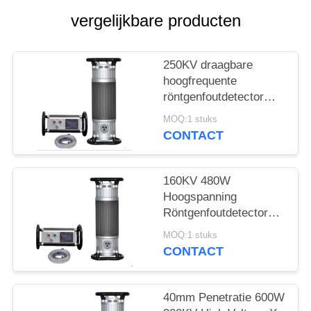
vergelijkbare producten
250KV draagbare
hoogfrequente
röntgenfoutdetector
met 50mm penetratie
MOQ:1 stuks
CONTACT
160KV 480W
Hoogspanning
Röntgenfoutdetector
met 22mm Penetratie
MOQ:1 stuks
CONTACT
40mm Penetratie 600W