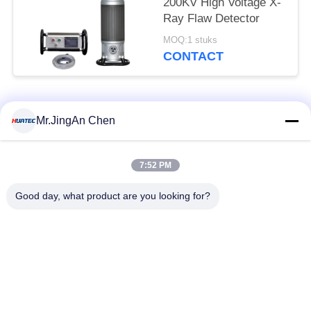
200KV High Voltage X-
Ray Flaw Detector
MOQ:1 stuks
CONTACT
populaire categorieën
Alle
Mr.JingAn Chen
Ultrasone Fout
7:52 PM
Ultrasoon diktemeter
Detector
Good day, what product are you looking for?
Draagbare
Laagdiktemeter
hardheidsmeter
X-Ray pijpleiding
X-Ray Fout Detector
Crawlers