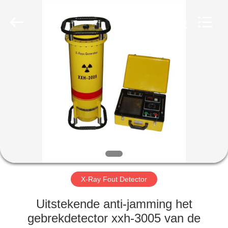
2026
HUATEC
GROUP
CORPORATION.
All
Rights
Reserved.
HUIS
PRODUCTEN
ONGEVEER
ONS
FABRIEKSREIS
X-Ray Fout Detector
KWALITEITSCONTROLE
Uitstekende anti-jamming het
gebrekdetector xxh-3005 van de