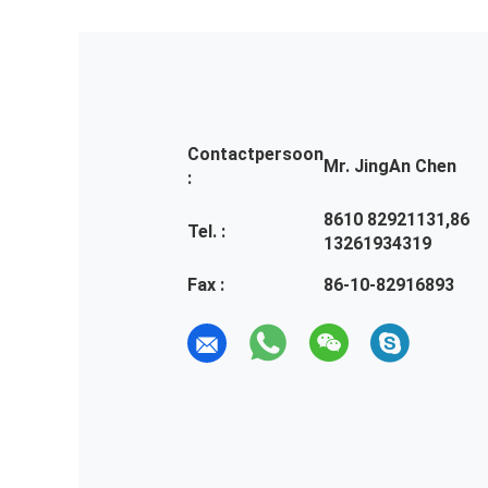
Contactpersoon
Mr. JingAn Chen
:
8610 82921131,86
Tel. :
13261934319
Fax :
86-10-82916893