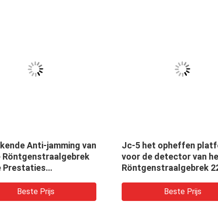
ekende Anti-jamming van
Jc-5 het opheffen plat
e Röntgenstraalgebrek
voor de detector van h
 Prestaties
Röntgenstraalgebrek 2
ngstraling Detector
505 250kv
Beste Prijs
Beste Prijs