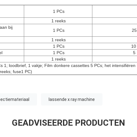
1 PCs
1 reeks
aan bij
1 PCs
25
1 reeks
1 PCs
10
el
1 PCs
5
1 reeks
1; loodbrief, 1 vakje; Film donkere cassettes 5 PCs; het intensifiëre
reeks; fuse1 PC)
pectiemateriaal
lassende x ray machine
GEADVISEERDE PRODUCTEN