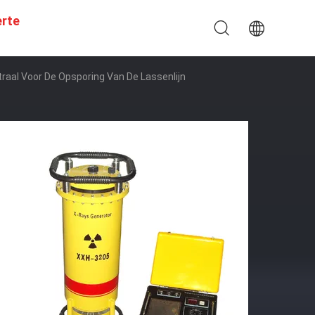
erte
aal Voor De Opsporing Van De Lassenlijn