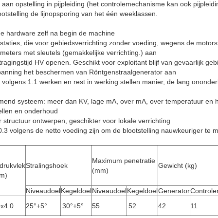
 aan opstelling in pijpleiding (het controlemechanisme kan ook pijplei
ootstelling de lijnopsporing van het één weeklassen.
e hardware zelf na begin de machine
estaties, die voor gebiedsverrichting zonder voeding, wegens de mot
meters met sleutels (gemakkelijke verrichting.) aan
ragingstijd HV openen. Geschikt voor exploitant blijf van gevaarlijk ge
anning het beschermen van Röntgenstraalgenerator aan
 volgens 1:1 werken en rest in werking stellen manier, de lang ononder
rmend systeem: meer dan KV, lage mA, over mA, over temperatuur en 
ellen en onderhoud
 structuur ontwerpen, geschikter voor lokale verrichting
.3 volgens de netto voeding zijn om de blootstelling nauwkeuriger te 
Maximum penetratie
drukvlek
Stralingshoek
Gewicht (kg)
(mm)
m)
Niveaudoel
Kegeldoel
Niveaudoel
Kegeldoel
Generator
Control
0x4.0
25°+5°
30°+5°
55
52
42
11