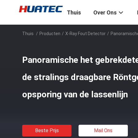
Thuis
Over Ons
Thuis
/
Producten
/
X-Ray Fout Detector
/
Panoramische 
Panoramische het gebrekdete
de stralings draagbare Röntg
opsporing van de lassenlijn
Beste Prijs
Mail Ons