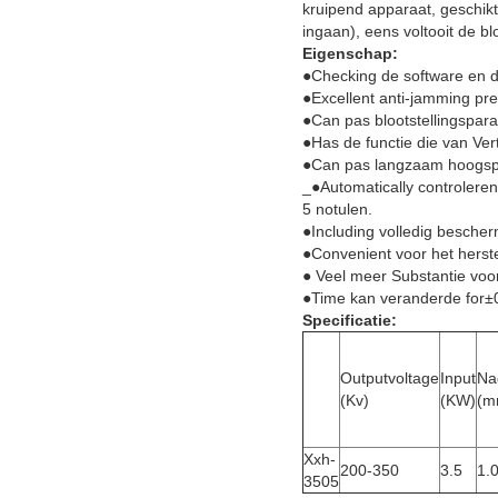
kruipend apparaat, geschikt
ingaan), eens voltooit de bl
Eigenschap:
●Checking de software en d
●Excellent anti-jamming pr
●Can pas blootstellingspara
●Has de functie die van Vert
●Can pas langzaam hoogsp
_●Automatically controleren
5 notulen.
●Including volledig besche
●Convenient voor het herst
● Veel meer Substantie voor
●Time kan veranderde for±0
Specificatie:
Outputvoltage
Input
Na
(Kv)
(KW)
(m
Xxh-
200-350
3.5
1.
3505