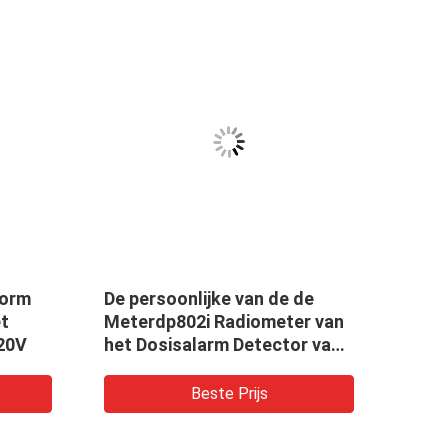
form
De persoonlijke van de de
Aanr
et
Meterdp802i Radiometer van
lege
20V
het Dosisalarm Detector van
het de Röntgenstraalgebrek,
dosismeter
Beste Prijs