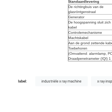
Standaardlevering
De richtingbuis van de
glasröntgenstraal
Generator
De hoogspanning sluit zich 
kabel
Controlemechanisme
Machtskabel
Aan de grond zettende kab
Toebehoren
(Omvattend: alarmlamp, PCs 
Draadpenetrameter (IQI) 1 
label:
industriële x ray machine
x ray ins