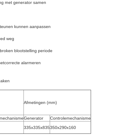
ding met generator samen
orsteunen kunnen aanpassen
bied weg
broken blootstelling periode
hetcorrecte alarmeren
maken
Afmetingen (mm)
emechanisme
Generator
Controlemechanisme
335x335x835
350x290x160