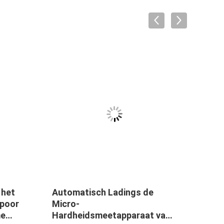
 het
Automatisch Ladings de
110V
spoor
Micro-
Micr
me
Hardheidsmeetapparaat van
Hard