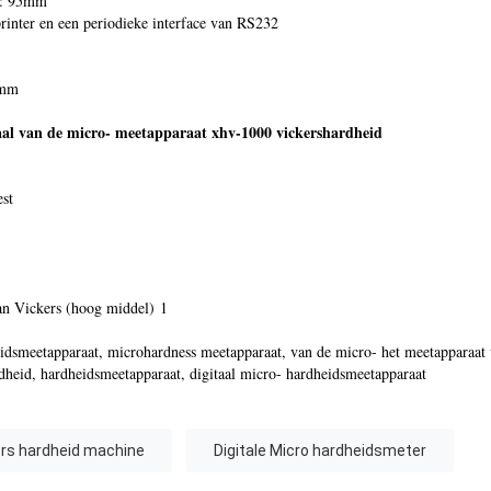
n: 95mm
printer en een periodieke interface van RS232
 mm
aal van de micro- meetapparaat xhv-1000 vickershardheid
est
an Vickers (hoog middel) 1
idsmeetapparaat, microhardness meetapparaat, van de micro- het meetapparaat 
dheid, hardheidsmeetapparaat, digitaal micro- hardheidsmeetapparaat
ers hardheid machine
Digitale Micro hardheidsmeter