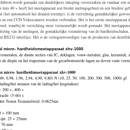
ichtbron wordt gemaakt een duidelijkere inkeping veroorzaken en vandaar een 
n lens 40 × heeft het meetapparaat een breder metingsgebied en een bredere ge
t (het automatisch het draaien torentje), is de verrichting gemakkelijker gewor
ra en een CCD-Videocamera worden verbonden. Het is het eerste meetapparaat da
rd, waarbij de verrichting meer vermenselijkt wordt gemaakt. Het meetapparaa
 lezing van de metingen, de gemakkelijke verandering van de hardheidsschalen,
t RS232-interface. Het is de vertegenwoordiger van de producten van dezelfde 
aal micro- hardheidsmeetapparaat xhv-1000
rometalen, de dunne secties van IC, deklagen, vouw-metalen; glas, keramiek, a
op de diepte en het trapezium van de gecarboniseerde lagen en doven vaste vor
an micro- hardheidsmeetapparaat xhv-1000
49, 0,98, 1,96, 2,94, 4,90, 9,80) N (10, 25, 50, 100, 200, 300, 500, 1000) gf
lading/het steunen van de lading/het leegmaken)
: 200 ×, 400 ×
kracht: (5-60) s
 het Testen Trommelwiel: 0.0625um
00 × 100 mm
ijst: 25 × 25mm
: 70 mm