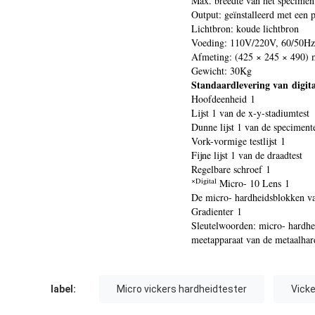
Max. breedte van het specime
Output: geïnstalleerd met een 
Lichtbron: koude lichtbron
Voeding: 110V/220V, 60/50Hz
Afmeting: (425 × 245 × 490)
Gewicht: 30Kg
Standaardlevering van digit
Hoofdeenheid 1
Lijst 1 van de x-y-stadiumtest
Dunne lijst 1 van de speciment
Vork-vormige testlijst 1
Fijne lijst 1 van de draadtest
Regelbare schroef 1
×Digital
Micro- 10 Lens 1
De micro- hardheidsblokken v
Gradienter 1
Sleutelwoorden: micro- hardhe
meetapparaat van de metaalhar
label:
Micro vickers hardheidtester
Vick