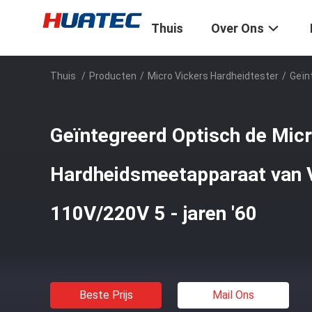
Thuis
Over Ons
Thuis
/
Producten
/
Micro Vickers Hardheidtester
/
Geïn
Geïntegreerd Optisch de Mic
Hardheidsmeetapparaat van V
110V/220V 5 - jaren '60
Beste Prijs
Mail Ons