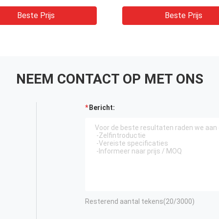
lhardheid het Testen
Digitale Knook
ne
Hardheidsmeetapparaa
Beste Prijs
Beste Prijs
Vickers
NEEM CONTACT OP MET ONS
Bericht:
Resterend aantal tekens(
20
/3000)