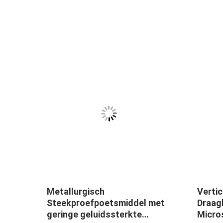
de
Metallurgisch
Vertic
Steekproefpoetsmiddel met
Draag
 van
geringe geluidssterkte
Micro