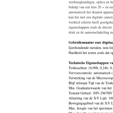
werktuigkundigen, optica en l
behulp van een lens 20 × en ee
automatisch het draaien apparaa
kan het met een digitale came
werklcd scherm heeft goedgekeu
eigenschappen zoals de directe
druk en de aaneenschakeling me
Gebruiks
waaier van digit
Ijzerhoudende metalen, non-fer
Hardheid het testen zoals dat 
Technische Eigenschappen v
Testkrachten: (0,098, 0,246, 0,
Vervoercontrole: automatisch (
Versterking van de Microscoop
Blijf stilstaan Tijd van de Test
Min. Graduatiewaarde van het
Testend Gebied: 1HV-2967HV
Afmeting van de X-Y Lijst: 1
Bewegingsgebied van de X-Y L
Max. hoogte van het specimen