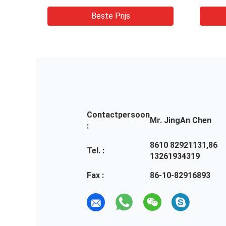
Z/50Z
Mutifunction voor Materialen
Metaa
het Oppoetsen
Machi
Beste Prijs
Contactpersoon
Mr. JingAn Chen
:
8610 82921131,86
Tel. :
13261934319
Fax :
86-10-82916893