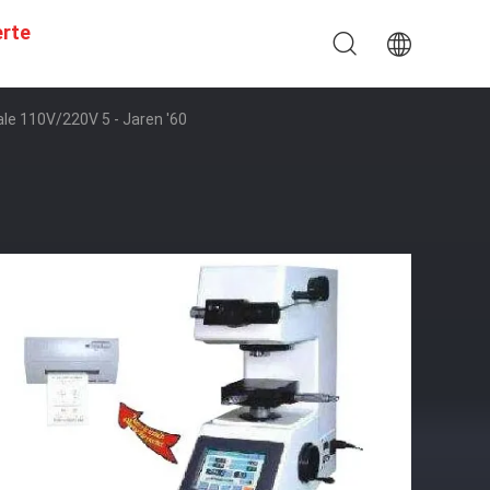
erte
le 110V/220V 5 - Jaren '60