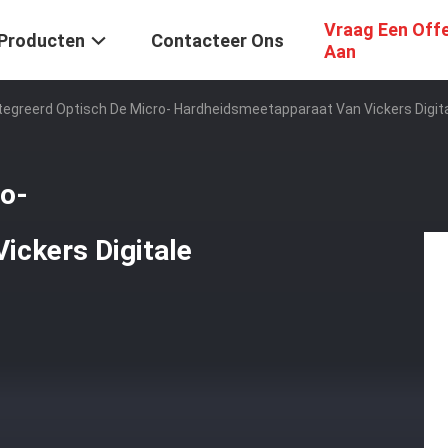
Vraag Een Off
Producten
Contacteer Ons
Aan
tegreerd Optisch De Micro- Hardheidsmeetapparaat Van Vickers Digita
ro-
ickers Digitale