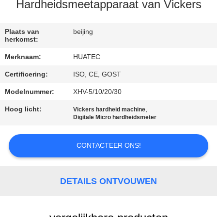
CONTACTEER
Hardheidsmeetapparaat van Vickers
ONS
Plaats van
beijing
herkomst:
VERZOEK
Merknaam:
HUATEC
OM EEN
Certificering:
ISO, CE, GOST
CITAAT
Modelnummer:
XHV-5/10/20/30
SITEMAP
Hoog licht:
,
Vickers hardheid machine
Digitale Micro hardheidsmeter
PRIVACY
CONTACTEER ONS!
POLICY
DETAILS ONTVOUWEN