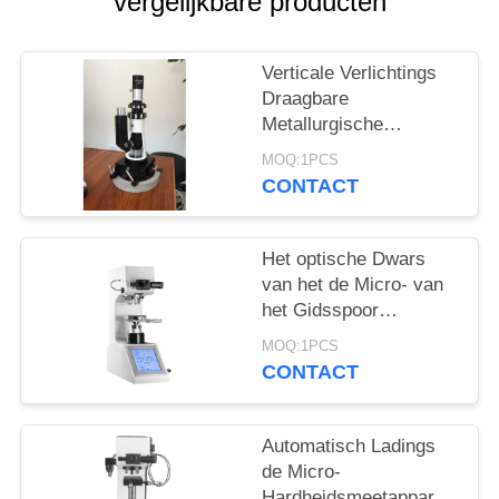
vergelijkbare producten
Verticale Verlichtings
Draagbare
Metallurgische
Microscoop voor
MOQ:1PCS
Metaalhardheid het
CONTACT
Testen Machine
Het optische Dwars
van het de Micro- van
het Gidsspoor
Opheffende
MOQ:1PCS
Mechanisme Digitale
CONTACT
Knook
Hardheidsmeetapparaat
van Vickers
Automatisch Ladings
de Micro-
Hardheidsmeetapparaat