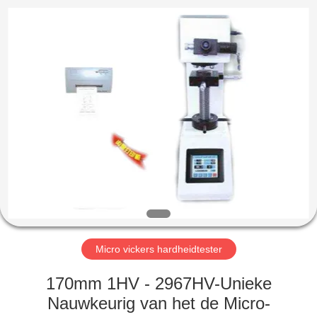
2026
HUATEC
GROUP
CORPORATION.
All
Rights
Reserved.
HUIS
PRODUCTEN
ONGEVEER
ONS
FABRIEKSREIS
Micro vickers hardheidtester
KWALITEITSCONTROLE
170mm 1HV - 2967HV-Unieke
Nauwkeurig van het de Micro-