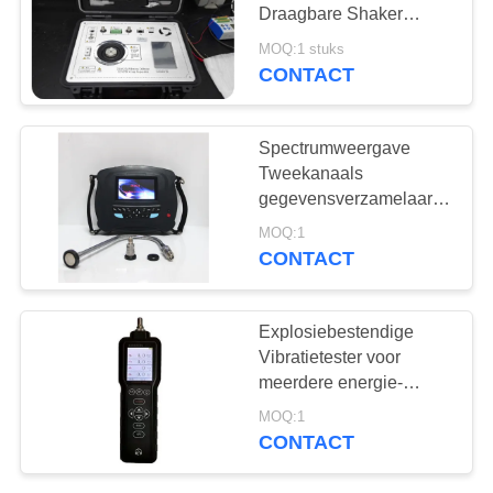
Draagbare Shaker
Vibration Calibrator
MOQ:1 stuks
Handheld
CONTACT
132
X-Ray Fout Detector
Spectrumweergave
Tweekanaals
gegevensverzamelaar-
analysator Balancer
MOQ:1
Trillingsanalysemeter
CONTACT
HG904A
35
Explosiebestendige
X-Ray pijpleiding
Vibratietester voor
meerdere energie-
Crawlers
achtslagers
MOQ:1
CONTACT