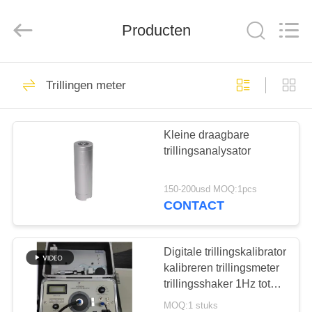
2026
HUATEC
GROUP
CORPORATION.
Producten
All
Rights
Reserved.
HUIS
64
Trillingen meter
Ultrasone Fout
PRODUCTEN
Detector
Kleine draagbare
trillingsanalysator
ONGEVEER
ONS
150-200usd MOQ:1pcs
CONTACT
64
FABRIEKSREIS
Ultrasoon
Digitale trillingskalibrator
KWALITEITSCONTROLE
kalibreren trillingsmeter
diktemeter
trillingsshaker 1Hz tot
10kHz Continu
MOQ:1 stuks