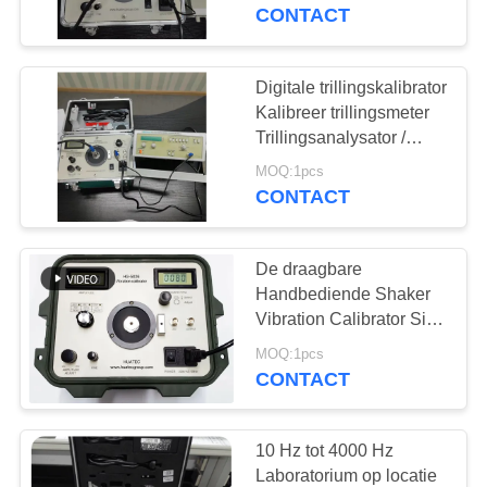
CONTACTEER
verstelbaar HG-5020i
CONTACT
ONS
Digitale trillingskalibrator
108
VERZOEK
Kalibreer trillingsmeter
OM EEN
Trillingsanalysator /
Laagdiktemeter
tester ISO10816 HG-
CITAAT
MOQ:1pcs
5020i
CONTACT
SITEMAP
De draagbare
Handbediende Shaker
PRIVACY
Vibration Calibrator Sine
60
Signal-Versterker van de
POLICY
MOQ:1pcs
Draagbare
Generatormacht
CONTACT
hardheidsmeter
10 Hz tot 4000 Hz
Laboratorium op locatie