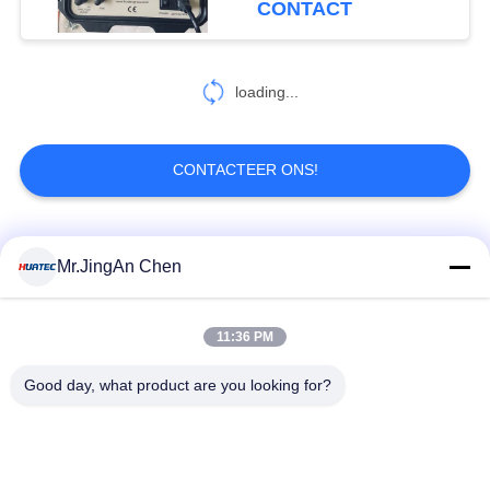
CONTACT
38
Wervelstroom het
loading...
Testen Materiaal
CONTACTEER ONS!
populaire categorieën
Alle
Mr.JingAn Chen
19
Penetrantonderzoek
Ultrasone Fout
11:36 PM
Ultrasoon diktemeter
Detector
Good day, what product are you looking for?
Draagbare
Laagdiktemeter
hardheidsmeter