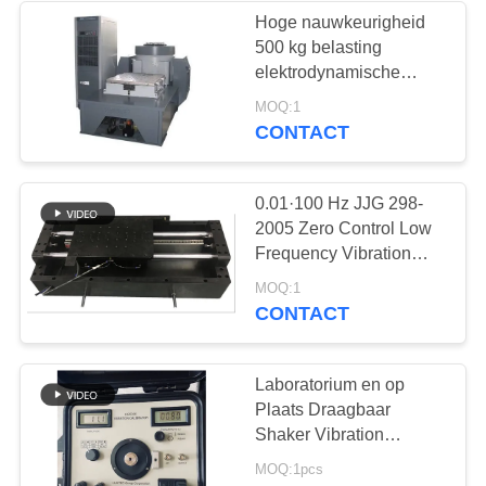
Hoge nauwkeurigheid
500 kg belasting
22
elektrodynamische
vibrator Shaker
MOQ:1
Holiday Detector
HG6610-N3
CONTACT
0.01·100 Hz JJG 298-
2005 Zero Control Low
Frequency Vibration
Calibration System
70
MOQ:1
CONTACT
Magnetisch
onderzoek
Laboratorium en op
Plaats Draagbaar
Shaker Vibration
Calibrator Handheld
MOQ:1pcs