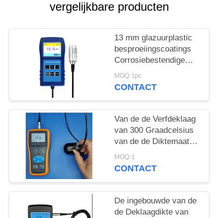
vergelijkbare producten
13 mm glazuurplastic
besproeiingscoatings
Corrosiebestendige
brandwerende coating
MOQ:1pc
dikte TG-6008
CONTACT
Van de de Verfdeklaag
van 300 Graadcelsius
van de de Diktemaat
van de de Nevellaag de
MOQ:1
Verflaag Op hoge
CONTACT
temperatuur
De ingebouwde van de
de Deklaagdikte van