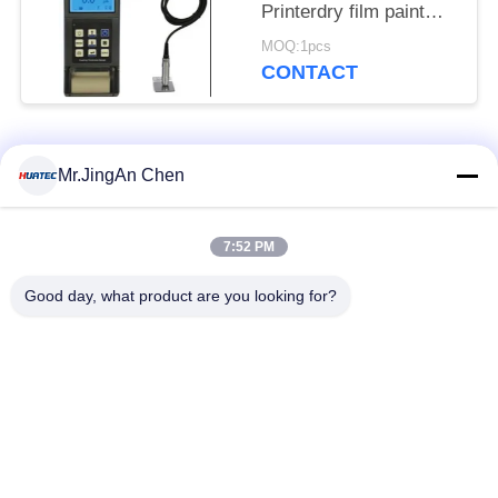
Printerdry film paint
Elcometer Maat Tg110
MOQ:1pcs
CONTACT
populaire categorieën
Alle
Mr.JingAn Chen
Ultrasone Fout
7:52 PM
Ultrasoon diktemeter
Detector
Good day, what product are you looking for?
Draagbare
Laagdiktemeter
hardheidsmeter
X-Ray pijpleiding
X-Ray Fout Detector
Crawlers