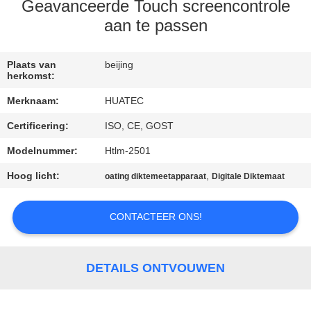
CONTACTEER
Geavanceerde Touch screencontrole
ONS
aan te passen
VERZOEK
Plaats van
beijing
herkomst:
OM EEN
Merknaam:
HUATEC
CITAAT
Certificering:
ISO, CE, GOST
Modelnummer:
Htlm-2501
SITEMAP
Hoog licht:
,
oating diktemeetapparaat
Digitale Diktemaat
PRIVACY
CONTACTEER ONS!
POLICY
DETAILS ONTVOUWEN