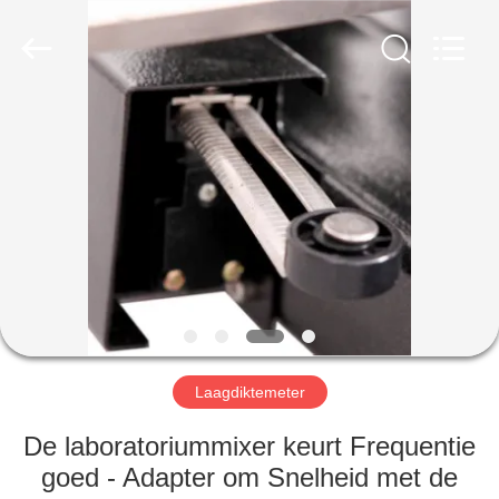
2026
HUATEC
GROUP
CORPORATION.
All
Rights
Reserved.
HUIS
PRODUCTEN
ONGEVEER
ONS
FABRIEKSREIS
Laagdiktemeter
KWALITEITSCONTROLE
De laboratoriummixer keurt Frequentie
goed - Adapter om Snelheid met de