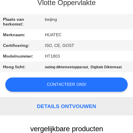
CONTACTEER
Vlotte Oppervlakte
ONS
Plaats van
beijing
herkomst:
VERZOEK
Merknaam:
HUATEC
OM EEN
Certificering:
ISO, CE, GOST
CITAAT
Modelnummer:
HT1803
SITEMAP
Hoog licht:
,
oating diktemeetapparaat
Digitale Diktemaat
CONTACTEER ONS!
PRIVACY
POLICY
DETAILS ONTVOUWEN
vergelijkbare producten