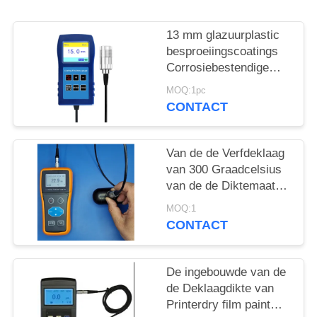
13 mm glazuurplastic
besproeiingscoatings
Corrosiebestendige
brandwerende coating
MOQ:1pc
dikte TG-6008
CONTACT
Van de de Verfdeklaag
van 300 Graadcelsius
van de de Diktemaat
van de de Nevellaag de
MOQ:1
Verflaag Op hoge
CONTACT
temperatuur
De ingebouwde van de
de Deklaagdikte van
Printerdry film paint