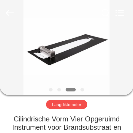
2026
HUATEC
GROUP
CORPORATION.
All
Rights
Reserved.
HUIS
PRODUCTEN
ONGEVEER
ONS
FABRIEKSREIS
Laagdiktemeter
KWALITEITSCONTROLE
Cilindrische Vorm Vier Opgeruimd
Instrument voor Brandsubstraat en