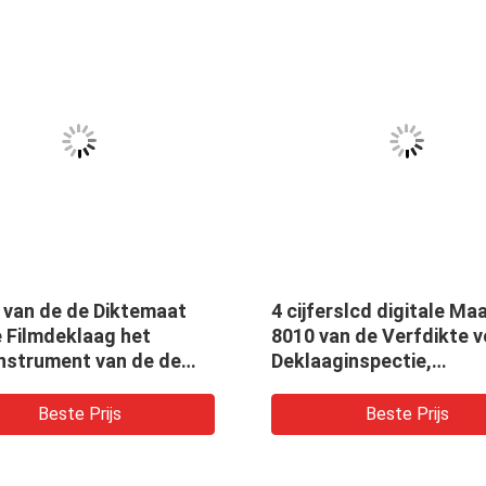
 van de de Diktemaat
4 cijferslcd digitale Ma
e Filmdeklaag het
8010 van de Verfdikte 
nstrument van de de
Deklaaginspectie,
kte van Elecronic
Verfinspectie
28
Beste Prijs
Beste Prijs