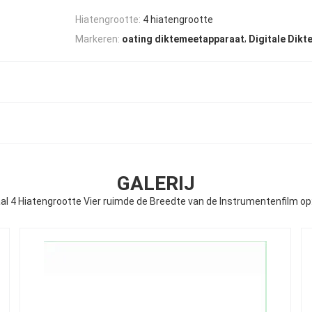
Hiatengrootte:
4 hiatengrootte
,
Markeren:
oating diktemeetapparaat
Digitale Dikt
GALERIJ
taal 4 Hiatengrootte Vier ruimde de Breedte van de Instrumentenfilm