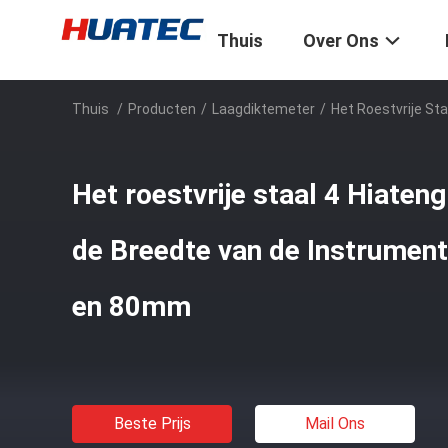
Thuis
Over Ons
Thuis
/
Producten
/
Laagdiktemeter
/
Het Roestvrije St
Het roestvrije staal 4 Hiaten
de Breedte van de Instrumen
en 80mm
Beste Prijs
Mail Ons