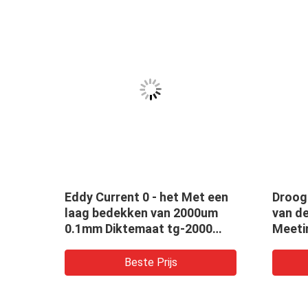
n
Eddy Current 0 - het Met een
Droog
model
laag bedekken van 2000um
van d
et 3
0.1mm Diktemaat tg-2000
Meeti
Maat van de Microndikte
Verfdi
TG88
Beste Prijs