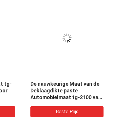
at tg-
De nauwkeurige Maat van de
Tg-8
voor
Deklaagdikte paste
van 
Automobielmaat tg-2100 van
het 
de Verfdikte 5000 aan Micron
Auto
Beste Prijs