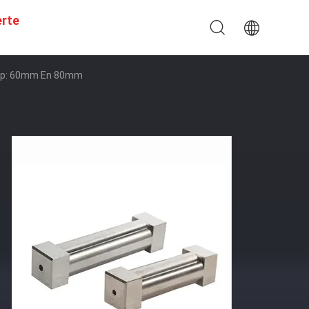
erte
m Op: 60mm En 80mm