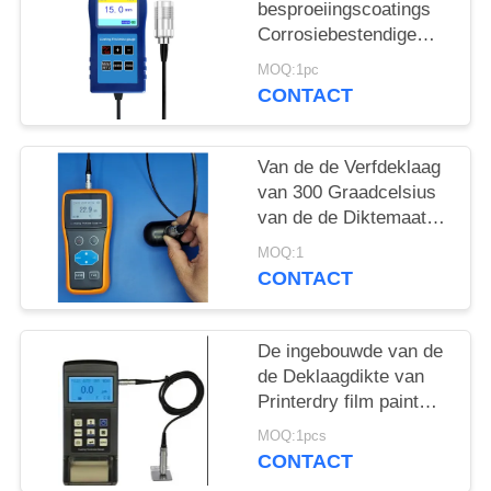
besproeiingscoatings
Corrosiebestendige
brandwerende coating
MOQ:1pc
dikte TG-6008
CONTACT
Van de de Verfdeklaag
van 300 Graadcelsius
van de de Diktemaat
van de de Nevellaag de
MOQ:1
Verflaag Op hoge
CONTACT
temperatuur
De ingebouwde van de
de Deklaagdikte van
Printerdry film paint
Elcometer Maat Tg110
MOQ:1pcs
CONTACT