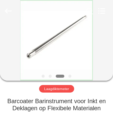
2026
HUATEC
GROUP
CORPORATION.
All
Rights
Reserved.
HUIS
PRODUCTEN
ONGEVEER
ONS
FABRIEKSREIS
Laagdiktemeter
KWALITEITSCONTROLE
Barcoater Barinstrument voor Inkt en
Deklagen op Flexibele Materialen