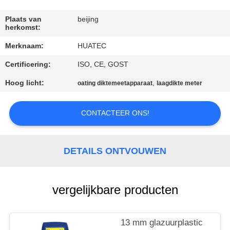
CONTACTEER
ONS
Plaats van
beijing
herkomst:
Merknaam:
HUATEC
VERZOEK
Certificering:
ISO, CE, GOST
OM EEN
CITAAT
Hoog licht:
,
oating diktemeetapparaat
laagdikte meter
CONTACTEER ONS!
SITEMAP
PRIVACY
DETAILS ONTVOUWEN
POLICY
vergelijkbare producten
13 mm glazuurplastic