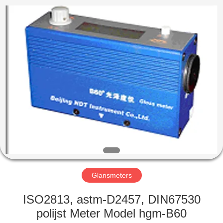
2026
HUATEC
GROUP
CORPORATION.
All
Rights
Reserved.
HUIS
PRODUCTEN
ONGEVEER
ONS
FABRIEKSREIS
Glansmeters
KWALITEITSCONTROLE
ISO2813, astm-D2457, DIN67530
polijst Meter Model hgm-B60