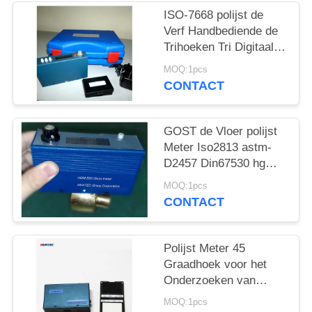
ISO-7668 polijst de
Verf Handbediende de
Trihoeken Tri Digitaal
van Meter 2000 Gu
MOQ:1pcs
CONTACT
GOST de Vloer polijst
Meter Iso2813 astm-
D2457 Din67530 hgm-
B20
MOQ:1pcs
CONTACT
Polijst Meter 45
Graadhoek voor het
Onderzoeken van
Plastic Film, polijst de
MOQ:1pcs