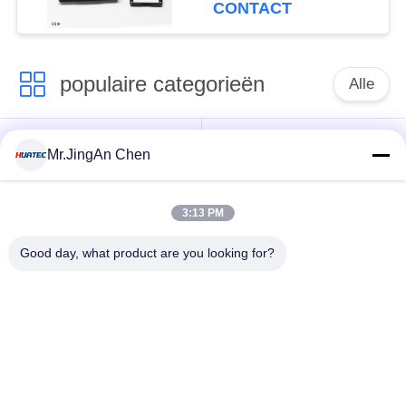
Keramiek Niveaumeter
CONTACT
populaire categorieën
Alle
Ultrasone Fout
Ultrasoon diktemeter
Mr.JingAn Chen
Detector
3:13 PM
Draagbare
Laagdiktemeter
hardheidsmeter
Good day, what product are you looking for?
X-Ray pijpleiding
X-Ray Fout Detector
Crawlers
Magnetisch
Holiday Detector
onderzoek