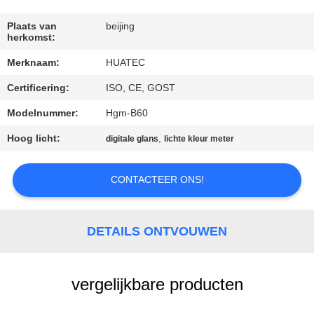
CONTACTEER
ONS
Plaats van
beijing
herkomst:
Merknaam:
HUATEC
VERZOEK
Certificering:
ISO, CE, GOST
OM EEN
CITAAT
Modelnummer:
Hgm-B60
Hoog licht:
,
digitale glans
lichte kleur meter
SITEMAP
CONTACTEER ONS!
PRIVACY
POLICY
DETAILS ONTVOUWEN
vergelijkbare producten