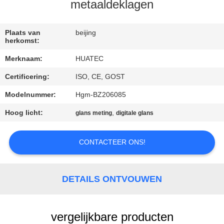
CONTACTEER
metaaldeklagen
ONS
Plaats van
beijing
herkomst:
VERZOEK
Merknaam:
HUATEC
OM EEN
Certificering:
ISO, CE, GOST
CITAAT
Modelnummer:
Hgm-BZ206085
SITEMAP
Hoog licht:
,
glans meting
digitale glans
CONTACTEER ONS!
PRIVACY
POLICY
DETAILS ONTVOUWEN
vergelijkbare producten