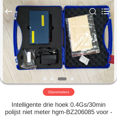
2026
HUATEC
GROUP
CORPORATION.
All
Rights
Reserved.
HUIS
PRODUCTEN
ONGEVEER
ONS
FABRIEKSREIS
Glansmeters
KWALITEITSCONTROLE
Intelligente drie hoek 0.4Gs/30min
polijst niet meter hgm-BZ206085 voor -