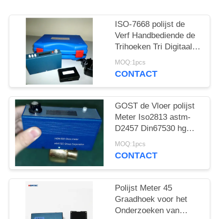
ISO-7668 polijst de
Verf Handbediende de
Trihoeken Tri Digitaal
van Meter 2000 Gu
MOQ:1pcs
CONTACT
GOST de Vloer polijst
Meter Iso2813 astm-
D2457 Din67530 hgm-
B20
MOQ:1pcs
CONTACT
Polijst Meter 45
Graadhoek voor het
Onderzoeken van