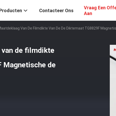
Vraag Een Off
Producten
Contacteer Ons
Aan
Maatdeklaag Van De Filmdikte Van De De Diktemaat TG8829F Magneti
van de filmdikte
F Magnetische de