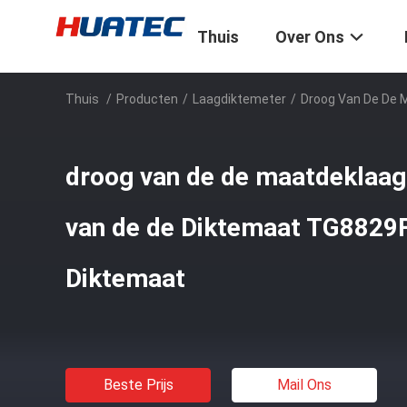
Thuis
Over Ons
Thuis
/
Producten
/
Laagdiktemeter
/
Droog Van De De 
droog van de de maatdeklaag 
van de de Diktemaat TG8829
Diktemaat
Beste Prijs
Mail Ons