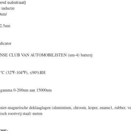
end substraat)
 inductie
0um/
±2.5um
ndicator
NSE CLUB VAN AUTOMOBILISTEN (um-4) batterij
+45℃ (32℉-104℉), ≤90%RH
der gamma 0-200um aan 15000um
 niet-magnetische deklaaglagen (aluminium, chroom, koper, ename1, rubber, ve
tisch roestvrij staal) meten
829F: