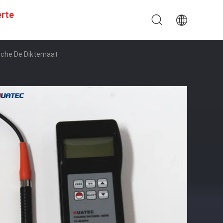
erte
sche De Diktemaat