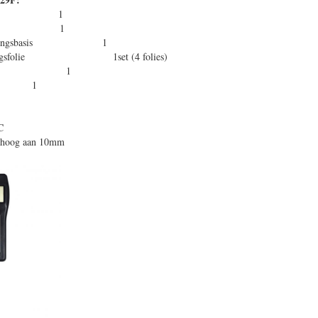
250um) 1
nde 1
berbepalingsbasis 1
rbepalingsfolie 1set (4 folies)
geval 1
oek 1
C
omhoog aan 10mm