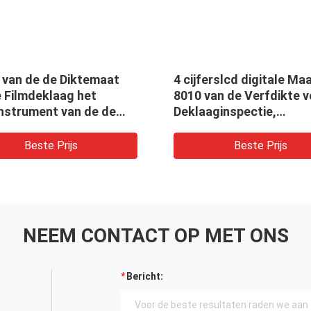
e LCD Maat
TG8829F de Maat van de de
gdikte van
Deklaagdikte van 12
oeder
mm/12000micron-
ijs
Beste Prijs
NEEM CONTACT OP MET ONS
Bericht: