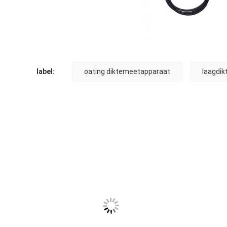
label:
oating diktemeetapparaat
laagdik