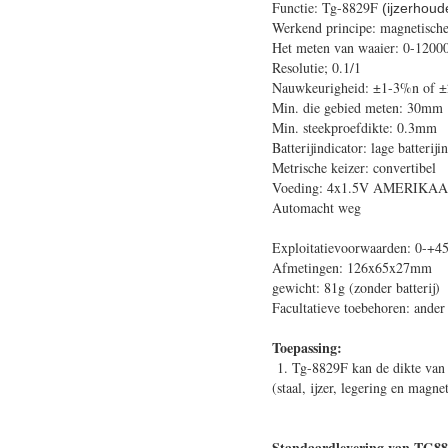
Functie: Tg-8829F
(ijzerhoud
Werkend principe: magnetische
Het meten van waaier: 0-1200
Resolutie; 0.1/1
Nauwkeurigheid: ±1-3%n of 
Min. die gebied meten: 30mm
Min. steekproefdikte: 0.3mm
Batterijindicator: lage batteriji
Metrische keizer: convertibel
Voeding: 4x1.5V AMERIKAA
Automacht weg
Exploitatievoorwaarden: 0-
Afmetingen: 126x65x27mm
gewicht: 81g (zonder batterij)
Facultatieve toebehoren: an
Toepassing:
1. Tg-8829F kan de dikte van
(staal, ijzer, legering en magne
Standaardlevering van TG8