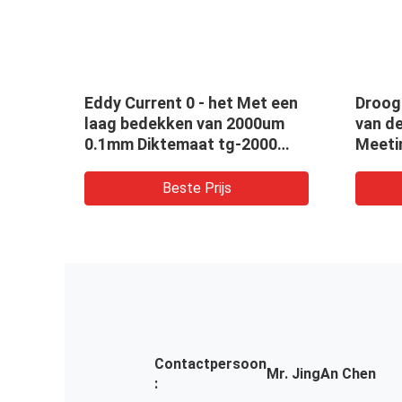
De nauwkeurige Maat van de
Tg-8010 de Grot
Deklaagdikte paste
van de de Deklaa
Automobielmaat tg-2100 van
het Vertoningsp
de Verfdikte 5000 aan Micron
Automatische
Beste Prijs
Beste Pr
Contactpersoon
Mr. JingAn Chen
: