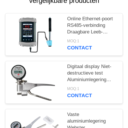
vergelijkbare producten
Online Ethernet-poort
RS485-verbinding
Draagbare Leeb-
hardheidstester voor
MOQ:1
echttijdhardheidstesten
CONTACT
Digitaal display Niet-
destructieve test
Aluminiumlegering
Webster
MOQ:1
hardheidstester
CONTACT
Vaste
aluminiumlegering
Webster