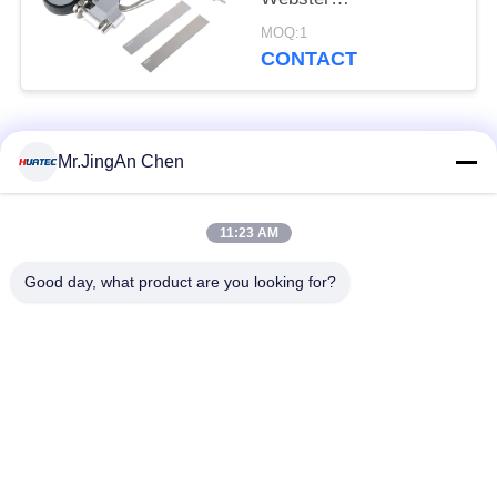
hardheidstester Niet-
MOQ:1
destructieve test
CONTACT
populaire categorieën
Alle
Mr.JingAn Chen
Ultrasone Fout
11:23 AM
Ultrasoon diktemeter
Detector
Good day, what product are you looking for?
Draagbare
Laagdiktemeter
hardheidsmeter
X-Ray pijpleiding
X-Ray Fout Detector
Crawlers