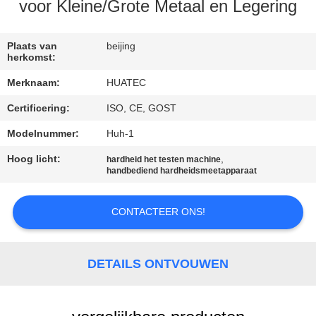
CONTACTEER
voor Kleine/Grote Metaal en Legering
ONS
Plaats van
beijing
herkomst:
VERZOEK
Merknaam:
HUATEC
OM EEN
Certificering:
ISO, CE, GOST
CITAAT
Modelnummer:
Huh-1
SITEMAP
Hoog licht:
,
hardheid het testen machine
handbediend hardheidsmeetapparaat
PRIVACY
CONTACTEER ONS!
POLICY
DETAILS ONTVOUWEN