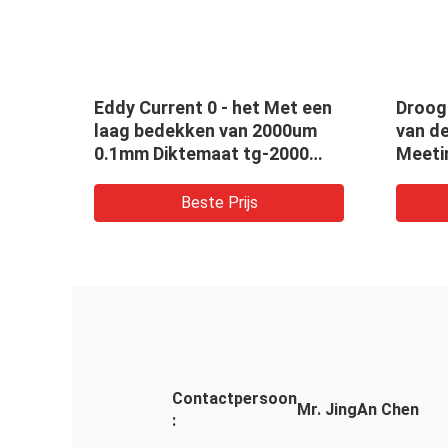
n
Eddy Current 0 - het Met een
Droog
model
laag bedekken van 2000um
van d
et 3
0.1mm Diktemaat tg-2000
Meeti
Maat van de Microndikte
Verfdi
TG88
Beste Prijs
Contactpersoon
Mr. JingAn Chen
: