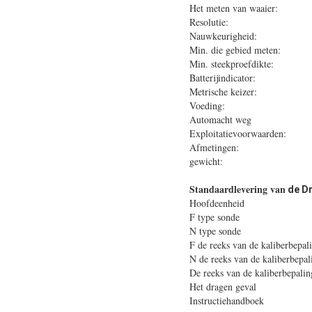
Het meten van waaie
Resolutie: 
Nauwkeurigheid
Min. die gebied me
Min. steekproefdikte
Batterijindicator: lag
Metrische keizer:
Voeding: 4x1.5V AM
Automacht weg
Exploitatievoorwaarde
Afmetingen: 1
gewicht:
Standaardlevering van
de D
Hoofdeen
F type so
N type son
F de reeks van de kali
N de reeks van de kali
De reeks van de kalibe
Het dragen g
Instructiehandb