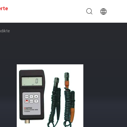
erte
mdikte