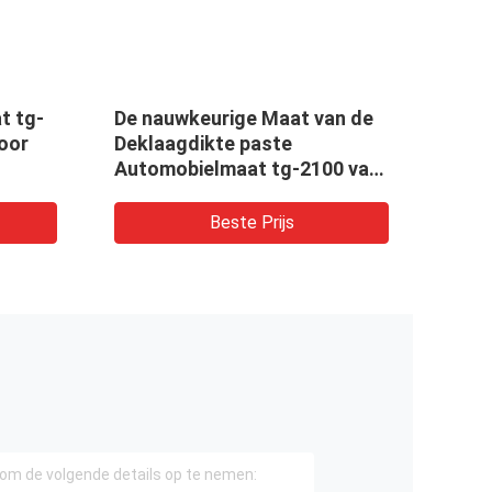
at tg-
De nauwkeurige Maat van de
Tg-8
voor
Deklaagdikte paste
van 
Automobielmaat tg-2100 van
het 
de Verfdikte 5000 aan Micron
Auto
Beste Prijs