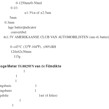
r: 0-1250um/0-50mil
0.1/1
: ±1-3%n of ±2.5um
ten: 5mm
: 0.3mm
e batterijindicator
 convertibel
ERIKAANSE CLUB VAN AUTOMOBILISTEN (um-4) batteri
n: 0-+45℃ (32℉-104℉), ≤90%RH
24x62x30mm
 115g
TG8829FN
roge Meter
van
de
Filmdikte
heid 1
nde 1
de 1
berbepalingsbasis 1
berbepalingsbasis 1
rbepalingsfolie 1set (4 folies)
eval 1
oek 1