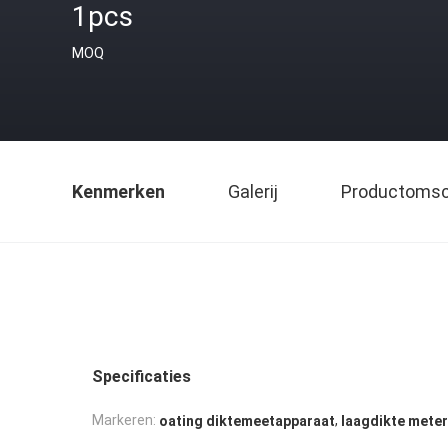
1pcs
MOQ
Kenmerken
Galerij
Productomsch
Specificaties
,
Markeren:
oating diktemeetapparaat
laagdikte meter