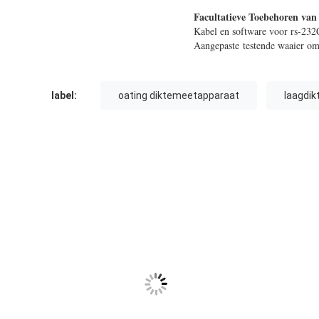
Facultatieve Toebehoren van
Kabel en software voor rs-23
Aangepaste testende waaier o
label:
oating diktemeetapparaat
laagdik